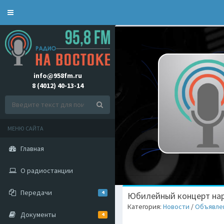
Toggle
navigation
info@958fm.ru
8 (4012) 40-13-14
МЕНЮ САЙТА
Главная
О радиостанции
Передачи
4
Юбилейный концерт нар
Категория:
Новости
/
Объявле
Документы
4