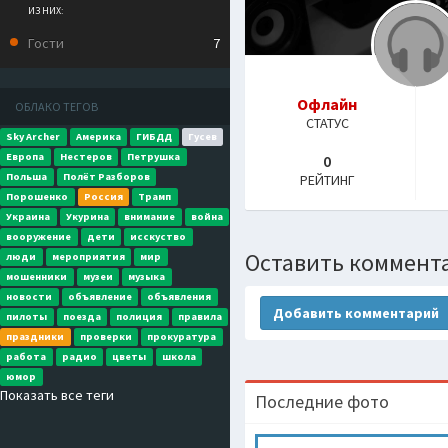
ИЗ НИХ:
Гости
7
Офлайн
ОБЛАКО ТЕГОВ
СТАТУС
Sky Archer
Америка
ГИБДД
Гусев
Европа
Нестеров
Петрушка
0
Польша
Полёт Разборов
РЕЙТИНГ
Порошенко
Россия
Трамп
Украина
Укурина
внимание
война
вооружение
дети
исскуство
Оставить коммент
люди
мероприятия
мир
мошенники
музеи
музыка
новости
объявление
объявления
Добавить комментарий
пилоты
поезда
полиция
правила
праздники
проверки
прокуратура
работа
радио
цветы
школа
юмор
Показать все теги
Последние фото