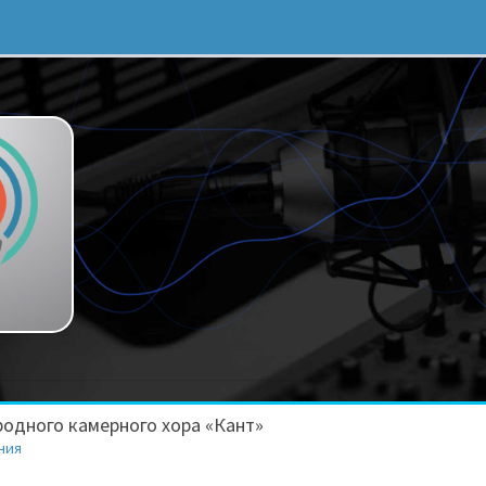
одного камерного хора «Кант»
ния