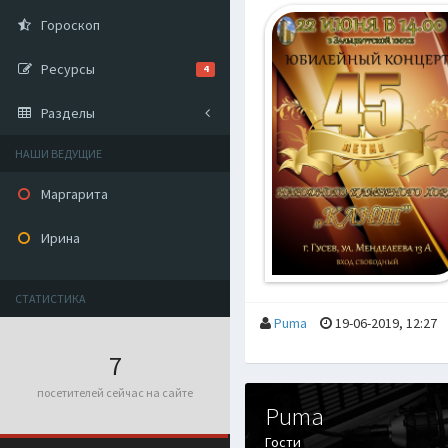
Гороскоп
Ресурсы
4
Разделы
НАШИ ВЕДУЩИЕ
Маргарита
Ирина
СТАТИСТИКА
Puma
19-06-2019, 12:27
7
посетителей сейчас на сайте
Puma
Гости