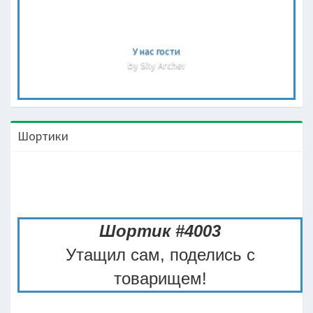
У нас гости
by Sky Archer
Шортики
Шортик #4003
Утащил сам, поделись с
товарищем!