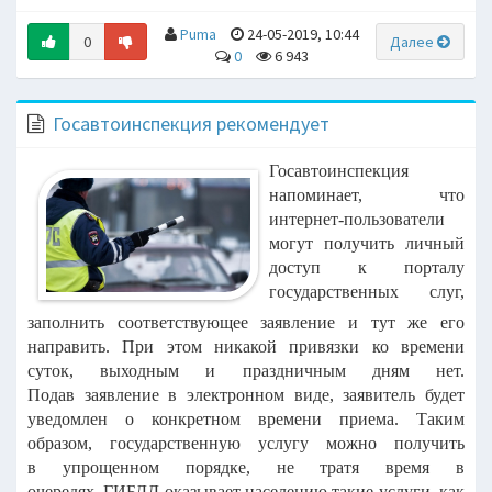
Puma
24-05-2019, 10:44
0
Далее
0
6 943
Госавтоинспекция рекомендует
Госавтоинспекция
напоминает, что
интернет-пользователи
могут
получить личный
доступ к порталу
государственных слуг,
заполнить
соответствующее заявление и тут же его
направить. При этом никакой
привязки ко времени
суток, выходным и праздничным дням нет.
Подав
заявление в электронном виде, заявитель будет
уведомлен о конкретном
времени приема. Таким
образом, государственную услугу можно получить
в
упрощенном порядке, не тратя время в
очередях.
ГИБДД оказывает населению такие услуги, как