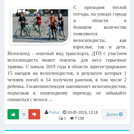
С приходом теплой
погоды, на улицах города
и области в
большом
количестве
появляются
велосипедисты, как
взрослые, так и дети.
Велосипед –
опасный вид транспорта, ДТП с участием
велосипедиста может повлечь для него
серьезные
травмы.
С начала
2019 года в области зарегистрировано
15 наездов на
велосипедистов, в результате которых 1
человек погиб и 14 получили ранения, в
том числе 2
ребенка.
Госавтоинспекция напоминает велосипедистам,
подъезжая к пешеходному
переходу, не забывайте
спешиться с велоси ...
Puma
30-05-2019, 13:18
0
Далее
0
7 195