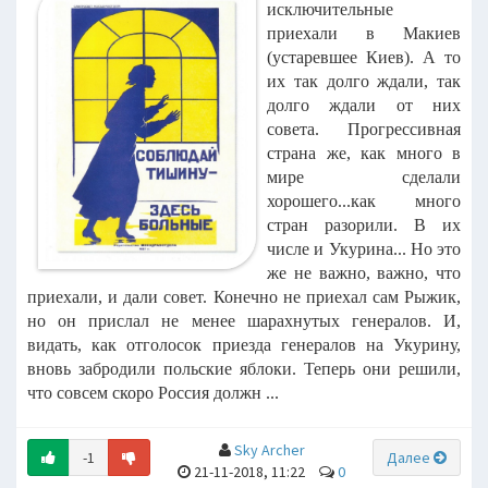
исключительные
приехали в Макиев
(устаревшее Киев). А то
их так долго ждали, так
долго ждали от них
совета. Прогрессивная
страна же, как много в
мире сделали
хорошего...как много
стран разорили. В их
числе и Укурина... Но это
же не важно, важно, что
приехали, и дали совет. Конечно не приехал сам Рыжик,
но он прислал не менее шарахнутых генералов. И,
видать, как отголосок приезда генералов на Укурину,
вновь забродили польские яблоки. Теперь они решили,
что совсем скоро Россия должн ...
Sky Archer
-1
Далее
21-11-2018, 11:22
0