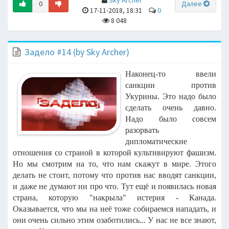
Sky Archer
0
Далее
17-11-2018, 18:31
0
8 048
Задело #14 (by Sky Archer)
Наконец-то ввели
санкции против
Укурины. Это надо было
сделать очень давно.
Надо было совсем
разорвать
дипломатические
отношения со страной в которой культивируют фашизм.
Но мы смотрим на то, что нам скажут в мире. Этого
делать не стоит, потому что против нас вводят санкции,
и даже не думают ни про что. Тут ещё и появилась новая
страна, которую "накрыла" истерия - Канада.
Оказывается, что мы на неё тоже собираемся нападать, и
они очень сильно этим озаботились... У нас не все знают,