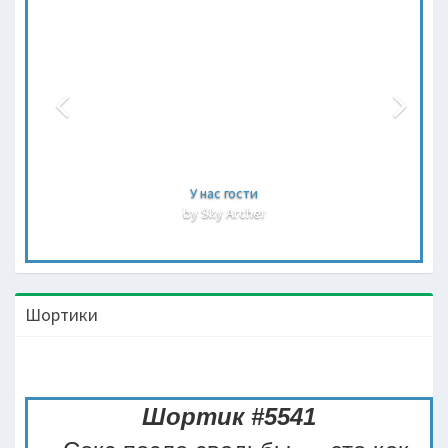
У нас гости
Лен
by Sky Archer
by S
Шортики
Шортик #5541