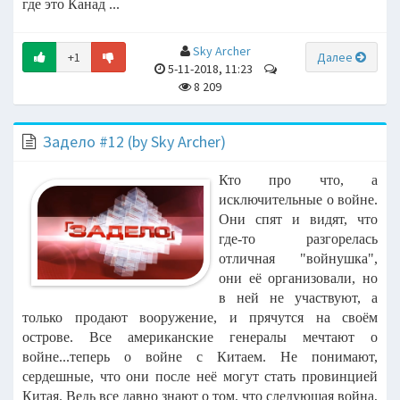
где это Канад ...
Sky Archer
+1
Далее
5-11-2018, 11:23
8 209
Задело #12 (by Sky Archer)
Кто про что, а
исключительные о войне.
Они спят и видят, что
где-то разгорелась
отличная "войнушка",
они её организовали, но
в ней не участвуют, а
только продают вооружение, и прячутся на своём
острове. Все американские генералы мечтают о
войне...теперь о войне с Китаем. Не понимают,
сердешные, что они после неё могут стать провинцией
Китая. Ведь все давно знают о том, что следующая война,