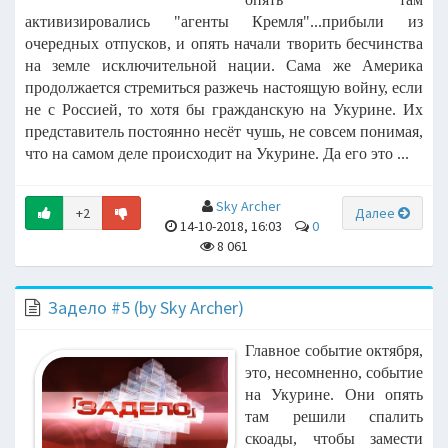
активизировались "агенты Кремля"...прибыли из
очередных отпусков, и опять начали творить бесчинства
на земле исключительной нации. Сама же Америка
продолжается стремиться разжечь настоящую войну, если
не с Россией, то хотя бы гражданскую на Укурине. Их
представитель постоянно несёт чушь, не совсем понимая,
что на самом деле происходит на Укурине. Да его это ...
Sky Archer
+2
Далее
14-10-2018, 16:03
0
8 061
Задело #5 (by Sky Archer)
Главное событие октября,
это, несомненно, событие
на Укурине. Они опять
там решили спалить
скоады, чтобы замести