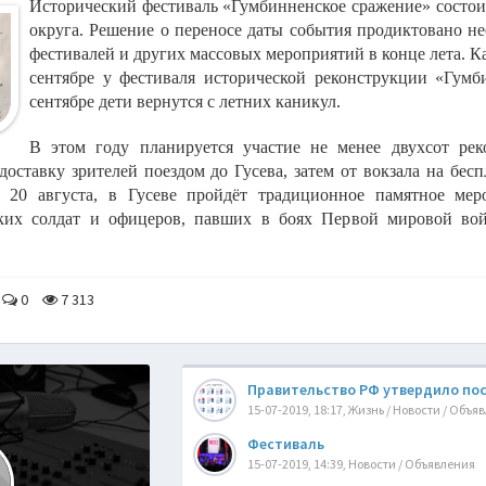
Исторический фестиваль «Гумбинненское сражение» состоит
округа. Решение о переносе даты события продиктовано н
фестивалей и других массовых мероприятий в конце лета. 
сентябре у фестиваля исторической реконструкции «Гумб
сентябре дети вернутся с летних каникул.
В этом году планируется участие не менее двухсот рек
доставку зрителей поездом до Гусева, затем от вокзала на бе
, 20 августа, в Гусеве пройдёт традиционное памятное ме
ких солдат и офицеров, павших в боях Первой мировой во
0
7 313
Правительство РФ утвердило пост
15-07-2019, 18:17, Жизнь / Новости / Объя
Фестиваль
15-07-2019, 14:39, Новости / Объявления