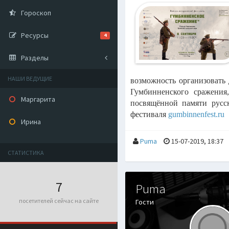
Гороскоп
Ресурсы
4
Разделы
НАШИ ВЕДУЩИЕ
возможность организовать 
Гумбинненского сражения
Маргарита
посвящённой памяти русс
фестиваля
gumbinnenfest.ru
Ирина
Puma
15-07-2019, 18:37
СТАТИСТИКА
7
Puma
посетителей сейчас на сайте
Гости