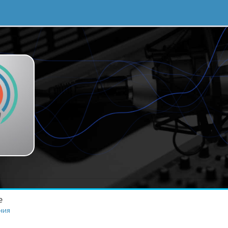
е
ния