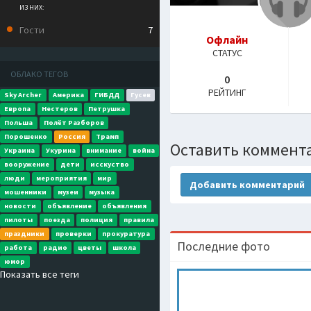
ИЗ НИХ:
Гости
7
Офлайн
СТАТУС
ОБЛАКО ТЕГОВ
0
РЕЙТИНГ
Sky Archer
Америка
ГИБДД
Гусев
Европа
Нестеров
Петрушка
Польша
Полёт Разборов
Порошенко
Россия
Трамп
Оставить коммент
Украина
Укурина
внимание
война
вооружение
дети
исскуство
люди
мероприятия
мир
Добавить комментарий
мошенники
музеи
музыка
новости
объявление
объявления
пилоты
поезда
полиция
правила
праздники
проверки
прокуратура
Последние фото
работа
радио
цветы
школа
юмор
Показать все теги