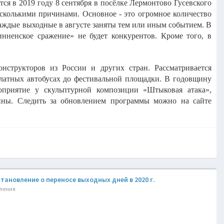
ся в 2019 году 8 сентября в посёлке Лермонтово Гусевского
есколькими причинами. Основное - это огромное количество
Каждые выходные в августе заняты тем или иным событием. В
инненское сражение» не будет конкурентов. Кроме того, в
онструкторов из России и других стран. Рассматривается
сплатных автобусах до фестивальной площадки. В годовщину
роприятие у скульптурной композиции «Штыковая атака»,
йны. Следить за обновлением программы можно на сайте
ановление о переносе выходных дней в 2020 г.
вления