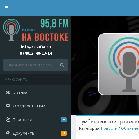
Toggle
navigation
info@958fm.ru
8 (4012) 40-13-14
МЕНЮ САЙТА
Главная
О радиостанции
Передачи
4
Гумбинненское сражени
Категория:
Новости
/
Объявле
Документы
4