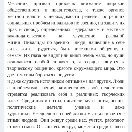
Месячник призван привлечь внимание широкой
общественности и
правительства, а также органов
местной власти к необходимости решения
острейших
социальных проблем инвалидов по зрению, на защиту их
прав и
свобод, определенных федеральным и местным
законодательством, на
улучшение реальной
жизни.
Инвалиды по зрению - люди, нашедшие в себе
силы жить, трудиться,
быть полезными обществу и
семьям. Их глаза не видят или видят очень мало,
но души
отличаются особой зоркостью, а сердца тянутся к
творческому
общению, красоте окружающего мира. Это
дает им силы бороться с недугом
и даже служить источником оптимизма для других. Люди
с проблемами
зрения, компенсируя свой недостаток,
стремятся реализовать себя в
различных творческих
идеях. Среди них и поэты, писатели, музыканты,
певцы,
политические деятели, ученые и даже
художники.
Ежедневно в своей жизни мы сталкивается с
этими людьми. Они живут
среди нас, учатся, работают,
строят семьи. Оглянитесь вокруг, может и среди
вашего