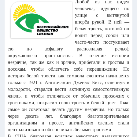
Любой из нас видел
человека, идущего по
улице с вытянутой
вперёд
рукой. В ней —
белая трость, которой он
водит перед собой или
часто-часто
постукивает
ею по асфальту, распознавая рельеф
окружающего
пространства.
В течение истории
незрячие, так же как и зрячие, прибегали к тростям
и
посохам, чтобы облегчать себе передвижение. Но
история белой трости как
символа слепоты начинается
только с 1921 г. Англичанин Джеймс Бигс,
ослепнув в
молодости, старался вести активную самостоятельную
жизнь, и
чтобы отличаться от обычных прохожих с
тросточками, покрасил свою
трость в белый цвет. Тоже
самое он советовал делать другим незрячим. Но
только
через десять лет, благодаря благотворительным
организациям и
прессе, английских слепых стали
централизованно обеспечивать белыми
тростями.
В США благодаря усилиям некоторых выдающихся