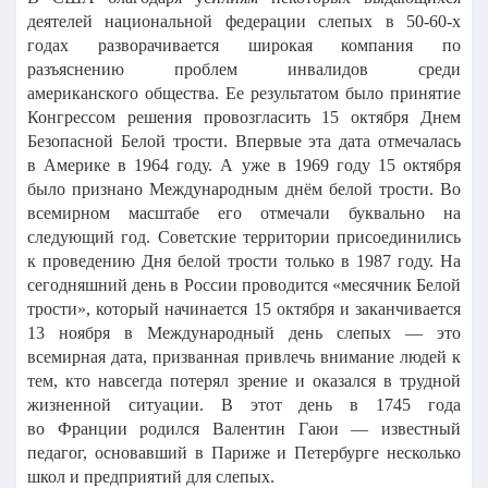
деятелей
национальной федерации слепых в 50-60-х
годах разворачивается широкая
компания по
разъяснению проблем инвалидов среди
американского
общества. Ее результатом было принятие
Конгрессом решения провозгласить
15 октября Днем
Безопасной Белой трости. Впервые эта дата отмечалась
в
Америке в 1964 году. А уже в 1969 году 15 октября
было признано
Международным днём белой трости. Во
всемирном масштабе его отмечали
буквально на
следующий год. Советские территории присоединились
к
проведению Дня белой трости только в 1987 году. На
сегодняшний день в
России проводится «месячник Белой
трости», который начинается 15 октября
и заканчивается
13 ноября в Международный день слепых — это
всемирная
дата, призванная привлечь внимание людей к
тем, кто навсегда потерял
зрение и оказался в трудной
жизненной ситуации. В этот день в 1745 года
во
Франции родился Валентин Гаюи — известный
педагог, основавший в
Париже и Петербурге несколько
школ и предприятий для слепых.