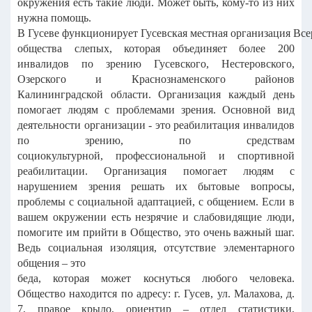
окружения есть такие люди. Может быть, кому-то из них
нужна
помощь.
В
Гусеве
функционирует
Гусевская
местная
организация
Все
общества слепых, которая объединяет более 200
инвалидов
по зрению Гусевского, Нестеровского,
Озерского и Краснознаменского
районов
Калининградской области. Организация каждый день
помогает
людям с проблемами зрения. Основной вид
деятельности организации - это
реабилитация инвалидов
по зрению, по средствам
социокультурной,
профессиональной и спортивной
реабилитации. Организация помогает
людям с
нарушением зрения решать их бытовые вопросы,
проблемы с
социальной адаптацией, с общением. Если в
вашем окружении есть незрячие
и слабовидящие люди,
помогите им прийти в Общество, это очень важный
шаг.
Ведь социальная изоляция, отсутствие элементарного
общения – это
беда, которая может коснуться любого человека.
Общество находится по
адресу: г. Гусев, ул. Малахова, д.
7, правое крыло, ориентир – отдел
статистики,