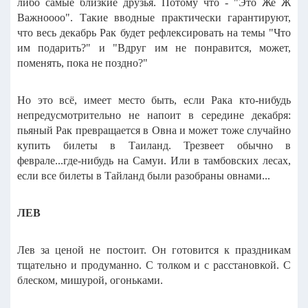
либо самые близкие друзья. Потому что - "Это Же Ж
Важноооо".
Такие вводные практически гарантируют,
что весь декабрь Рак будет рефлексировать на темы "Что
им подарить?" и "Вдруг им не понравится, может,
поменять, пока не поздно?"
Но это всё, имеет место быть, если Рака кто-нибудь
непредусмотрительно не напоит в середине декабря:
пьяный Рак превращается в Овна и может тоже случайно
купить билеты в Таиланд.
Трезвеет обычно в
феврале...где-нибудь на Самуи.
Или в тамбовских лесах,
если все билеты в Тайланд были разобраны овнами...
ЛЕВ
Лев за ценой не постоит. Он готовится к праздникам
тщательно и продуманно. С толком и с расстановкой. С
блеском, мишурой, огоньками.