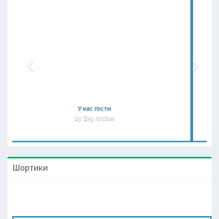
Лена и Рома
by Sky Archer
Шортики