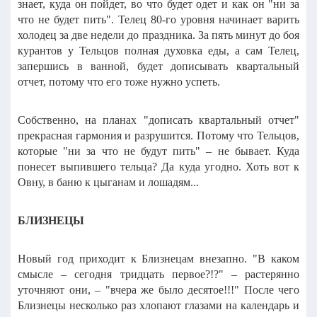
знает, куда он пойдет, во что будет одет и как он "ни за
что не будет пить".
Телец 80-го уровня начинает варить
холодец за две недели до праздника. За пять минут до боя
курантов у Тельцов полная духовка еды, а сам Телец,
запершись в ванной, будет дописывать квартальный
отчет, потому что его тоже нужно успеть.
Собственно, на планах "дописать квартальный отчет"
прекрасная гармония и разрушится.
Потому что Тельцов,
которые "ни за что не будут пить" – не бывает.
Куда
понесет выпившего тельца? Да куда угодно. Хоть вот к
Овну, в баню к цыганам и лошадям...
БЛИЗНЕЦЫ
Новый год приходит к Близнецам внезапно.
"В каком
смысле – сегодня тридцать первое?!?" – растерянно
уточняют они, – "вчера же было десятое!!!"
После чего
Близнецы несколько раз хлопают глазами на календарь и