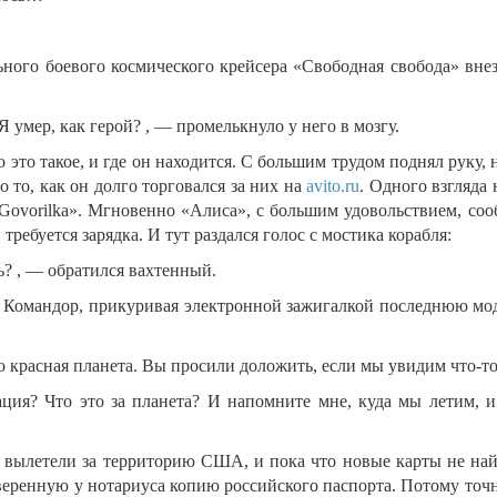
ого боевого космического крейсера «Свободная свобода» внеза
 умер, как герой? , — промелькнуло у него в мозгу.
о это такое, и где он находится. С большим трудом поднял руку
 то, как он долго торговался за них на
avito.ru
. Одного взгляда 
Govorilka». Мгновенно «Алиса», с большим удовольствием, соо
требуется зарядка. И тут раздался голос с мостика корабля:
? , — обратился вахтенный.
Командор, прикуривая электронной зажигалкой последнюю модел
о красная планета. Вы просили доложить, если мы увидим что-т
ция? Что это за планета? И напомните мне, куда мы летим, и
вылетели за территорию США, и пока что новые карты не найд
веренную у нотариуса копию российского паспорта. Потому точно с