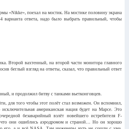
ирмы «Nikke», поехал на мостик. На мостике половину экрана
 4 варианта ответа, надо было выбрать правильный, чтобы
ика. Второй вахтенный, на второй части монитора главного
осив беглый взгляд на ответы, сказал, что правильный ответ
нный, и продолжил битву с танками вьетконговцев.
и, для того чтобы этот полёт стал возможен. Он вспомнил,
о исключительная американская нация будет на Марсе. Это
очередной безаварийный взлёт новейшего истребителя F-
 что они ошиблись аэродромом и страной… Но он хорошо
ко его, а и всё NASA. Там инженеры чуть не сошли с ума,