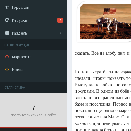
Гороскоп
Ресурсы
4
Разделы
НАШИ ВЕДУЩИЕ
сказать. Всё на злобу дня, и
Маргарита
Ирина
Но вот вчера была передач
сделали, чтобы показать т
Выступал какой-то не совс
СТАТИСТИКА
и жуками. В одном из боёв 
восстановить раненный мозг
базы и поселения. Первое 
7
показали ещё одного марсо
посетителей сейчас на сайте
легко гоняют на Марс. Само
воюют с пришельцами… и по
помнит, как всё это начин