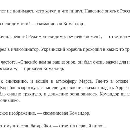
лет не понимают, чего хотят, и что пишут. Наверное опять с Ро
 невидимости! — скомандовал Командор.
очно средств! Режим «невидимость» невозможен! , — ответила 
ел в иллюминатор. Украинский корабль проходил в каких-то тр
частоте. «Спасибо вам за ваш звонок, он был очень важен для 
осмоса!», — приказал Командор.
к снижению, и вошёл в атмосферу Марса. Где-то в отсеке д
орабль вздрогнул, с панели управления начали падать Apple 
бль сильно тряхнуло, и движение остановилось. Командор выгл
 Солнышко.
кое изображение, — скомандовал Командор.
тому что сели батарейки, — ответил первый пилот.