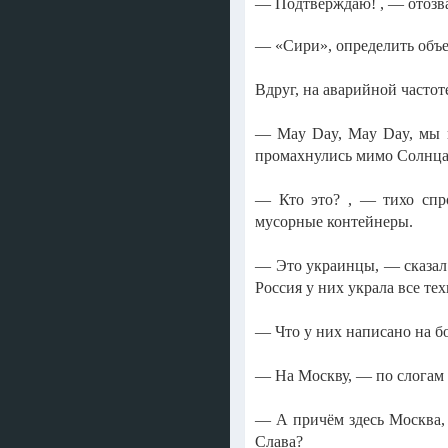
— Подтверждаю! , — отозва
— «Сири», определить объе
Вдруг, на аварийной частоте
— May Day, May Day, мы к
промахнулись мимо Солнца,
— Кто это? , — тихо спр
мусорные контейнеры.
— Это украинцы, — сказал в
Россия у них украла все тех
— Что у них написано на б
— На Москву, — по слогам 
— А причём здесь Москва, 
Слава?