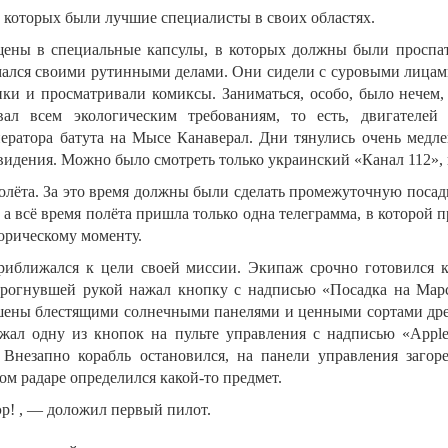
и которых были лучшие специалисты в своих областях.
ены в специальные капсулы, в которых должны были проспать
ался своими рутинными делами. Они сидели с суровыми лицами
ки и просматривали комиксы. Заниматься, особо, было нечем
овал всем экологическим требованиям, то есть, двигателе
ератора батута на Мысе Канаверал. Дни тянулись очень медлен
видения. Можно было смотреть только украинский «Канал 112», 
олёта. За это время должны были сделать промежуточную посадк
 а всё время полёта пришла только одна телеграмма, в которой 
торическому моменту.
риближался к цели своей миссии. Экипаж срочно готовился к
дрогнувшей рукой нажал кнопку с надписью «Посадка на Мар
шены блестящими солнечными панелями и ценными сортами древ
жал одну из кнопок на пульте управления с надписью «Apple 
. Внезапно корабль остановился, на панели управления заго
ом радаре определился какой-то предмет.
р! , — доложил первый пилот.