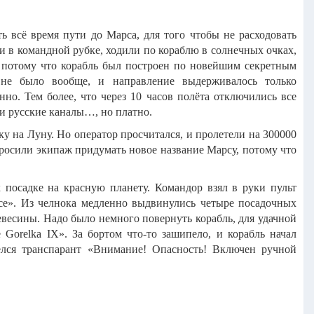
 всё время пути до Марса, для того чтобы не расходовать
 в командной рубке, ходили по кораблю в солнечных очках,
, потому что корабль был построен по новейшим секретным
й не было вообще, и направление выдерживалось только
но. Тем более, что через 10 часов полёта отключились все
и русские каналы…, но платно.
у на Луну. Но оператор просчитался, и пролетели на 300000
просили экипаж придумать новое название Марсу, потому что
 посадке на красную планету. Командор взял в руки пульт
се». Из челнока медленно выдвинулись четыре посадочных
есины. Надо было немного повернуть корабль, для удачной
Gorelka IX». За бортом что-то зашипело, и корабль начал
релся транспарант «Внимание! Опасность! Включен ручной