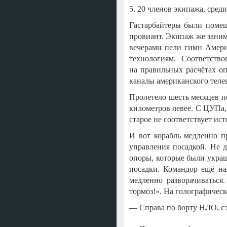
5. 20 членов экипажа, сред
Гастарбайтеры были помещ
провиант. Экипаж же заним
вечерами пели гимн Амери
технологиям. Соответств
на правильных расчётах оп
каналы американского теле
Пролетело шесть месяцев п
километров левее. С ЦУПа,
старое не соответствует ис
И вот корабль медленно п
управления посадкой. Не 
опоры, которые были укра
посадки. Командор ещё на
медленно разворачиваться
тормоз!». На голографическ
— Справа по борту НЛО, сэ