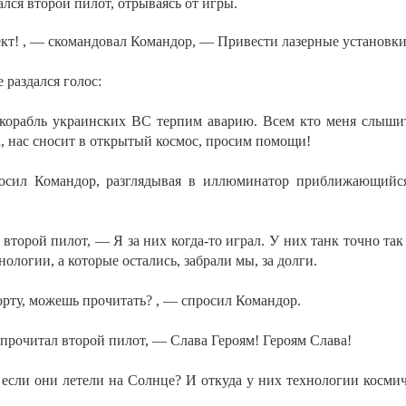
лся второй пилот, отрываясь от игры.
кт! , — скомандовал Командор, — Привести лазерные установки 
 раздался голос:
орабль украинских ВС терпим аварию. Всем кто меня слышит
 нас сносит в открытый космос, просим помощи!
осил Командор, разглядывая в иллюминатор приближающийся
торой пилот, — Я за них когда-то играл. У них танк точно так
нологии, а которые остались, забрали мы, за долги.
орту, можешь прочитать? , — спросил Командор.
прочитал второй пилот, — Слава Героям! Героям Слава!
если они летели на Солнце? И откуда у них технологии космичес