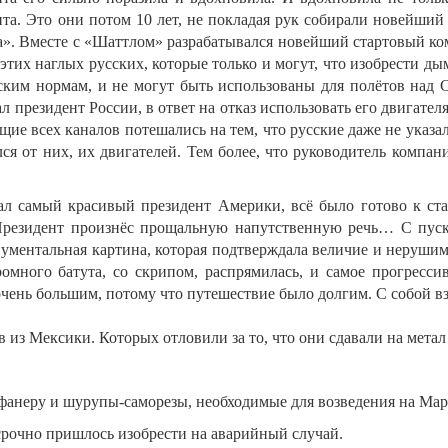
нта. Это они потом 10 лет, не покладая рук собирали новейш
а». Вместе с «Шаттлом» разрабатывался новейший стартовый ко
этих наглых русских, которые только и могут, что изобрести д
еским нормам, и не могут быть использованы для полётов над
л президент России, в ответ на отказ использовать его двигателя
щие всех каналов потешались на тем, что русские даже не указ
лся от них, их двигателей. Тем более, что руководитель комп
зал самый красивый президент Америки, всё было готово к ст
Президент произнёс прощальную напутственную речь… С пуско
нументальная картина, которая подтверждала величие и неруши
ромного батута, со скрипом, распрямилась, и самое прогрес
ень большим, потому что путешествие было долгим. С собой взя
ов из Мексики. Которых отловили за то, что они сдавали на мета
, фанеру и шурупы-саморезы, необходимые для возведения на Ма
 срочно пришлось изобрести на аварийный случай.