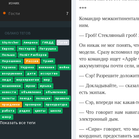
ИЗ НИХ:
***
Гости
7
Командир межконтинентальн
ним.
ОБЛАКО ТЕГОВ
— Гроб! Стеклянный гроб! Я
Sky Archer
Америка
ГИБДД
Гусев
Он никак не мог понять, чт
Европа
Нестеров
Петрушка
модели. Сразу вспомнил про
Польша
Полёт Разборов
что командир ищет «Apple 
Порошенко
Россия
Трамп
аккумуляторы почти сели, и 
Украина
Укурина
внимание
война
вооружение
дети
исскуство
— Сэр! Разрешите доложить
люди
мероприятия
мир
— Докладывайте, — сказал 
мошенники
музеи
музыка
есть экипаж.
новости
объявление
объявления
пилоты
поезда
полиция
правила
— Сэр, впереди нас какая-т
праздники
проверки
прокуратура
работа
радио
цветы
школа
— Что говорит нам навига
юмор
электронный дым.
Показать все теги
— «Сири» говорит, что мы 
координат, предоставить за