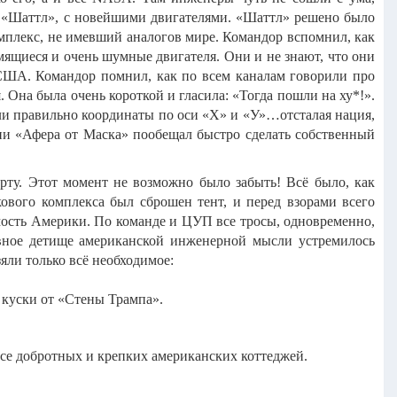
ий «Шаттл», с новейшими двигателями. «Шаттл» решено было
мплекс, не имевший аналогов мире. Командор вспомнил, как
ымящиеся и очень шумные двигателя. Они и не знают, что они
 США. Командор помнил, как по всем каналам говорили про
. Она была очень короткой и гласила: «Тогда пошли на ху*!».
али правильно координаты по оси «X» и «У»…отсталая нация,
ании «Афера от Маска» пообещал быстро сделать собственный
арту. Этот момент не возможно было забыть! Всё было, как
вого комплекса был сброшен тент, и перед взорами всего
мость Америки. По команде и ЦУП все тросы, одновременно,
сивное детище американской инженерной мысли устремилось
ли только всё необходимое:
л куски от «Стены Трампа».
рсе добротных и крепких американских коттеджей.