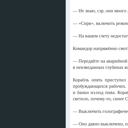
— Не знаю, сэр, они много 
— «Сири», включить режим
— На вашем счету недостат
Командор напряжённо смотр
— Передайте на аварийной 
в неизведанных глубинах к
Корабль опять приступил 
пробуждающихся рабочих. К
и банки из-под пива. Кора
светило, почему-то, синее
— Выключить голографичес
— Оно давно выключено, по