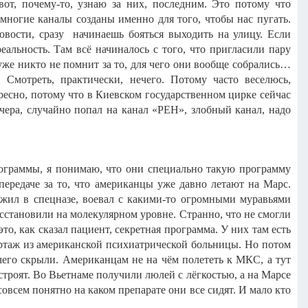
от, почему-то, узнаю за них, последним. Это потому что
 многие каналы созданы именно для того, чтобы нас пугать.
вости, сразу начинаешь бояться выходить на улицу. Если
альность. Там всё начиналось с того, что пригласили пару
 уже никто не помнит за то, для чего они вообще собрались…
 Смотреть, практически, нечего. Потому часто веселюсь,
ересно, потому что в Киевском государственном цирке сейчас
м вчера, случайно попал на канал «РЕН», злобный канал, надо
программы, я понимаю, что они специально такую программу
 передаче за то, что американцы уже давно летают на Марс.
лужил в спецназе, воевал с какими-то огромными муравьями
осстановили на молекулярном уровне. Странно, что не смогли
то, как сказал пациент, секретная программа. У них там есть
портаж из американской психиатрической больницы. Но потом
чего скрыли. Американцам не на чём полететь к МКС, а тут
строят. Во Вьетнаме получили люлей с лёгкостью, а на Марсе
всем понятно на каком препарате они все сидят. И мало кто