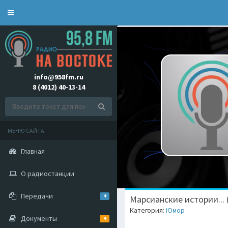
Toggle
navigation
info@958fm.ru
8 (4012) 40-13-14
МЕНЮ САЙТА
Главная
О радиостанции
Передачи
4
Марсианские истории... 
Категория:
Юмор
Документы
4