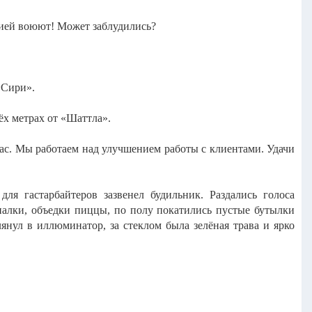
ссией воюют! Может заблудились?
«Сири».
ёх метрах от «Шаттла».
нас. Мы работаем над улучшением работы с клиентами. Удачи
ля гастарбайтеров зазвенел будильник. Раздались голоса
палки, объедки пиццы, по полу покатились пустые бутылки
янул в иллюминатор, за стеклом была зелёная трава и ярко