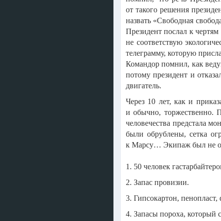
от такого решения президе
назвать «Свободная свобод
Президент послал к чертям 
не соответствую экологич
телеграмму, которую присла
Командор помнил, как веду
потому президент и отказа
двигатель.
Через 10 лет, как и прика
и обычно, торжественно. 
человечества предстала мо
были обрублены, сетка ог
к Марсу… Экипаж был не оч
1. 50 человек гастарбайтер
2. Запас провизии.
3. Гипсокартон, пенопласт
4. Запасы пороха, который