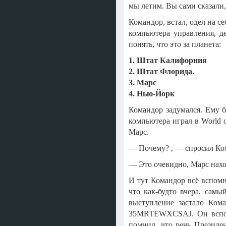
мы летим. Вы сами сказали,
Командор, встал, одел на с
компьютера управления, д
понять, что это за планета:
1. Штат Калифорния
2. Штат Флорида.
3. Марс
4. Нью-Йорк
Командор задумался. Ему б
компьютера играл в World o
Марс.
— Почему? , — спросил Ко
— Это очевидно, Марс наход
И тут Командор всё вспомн
что как-будто вчера, сам
выступление застало Ком
35MRTEWXCSAJ. Он вспомн
помнил, что речь Президе