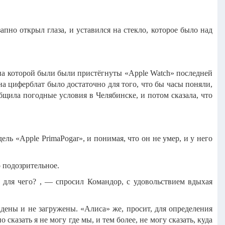
пно открыл глаза, и уставился на стекло, которое было над
, на которой были были пристёгнуты «Apple Watch» последней
на циферблат было достаточно для того, что бы часы поняли,
бщила погодные условия в Челябинске, и потом сказала, что
ь «Apple PrimaPogar», и понимая, что он не умер, и у него
о подозрительное.
 для чего? , — спросил Командор, с удовольствием вдыхая
ены и не загружены. «Алиса» же, просит, для определения
казать я не могу где мы, и тем более, не могу сказать, куда