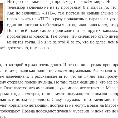
Интересные такие вещи происходят во всём мире. Но я в
телевизор включаю не на ту программу. Я писал за то, что
Как не включишь «НТВ», там постоянно криминальные но
переключить на «ТНТ», сразу попадаешь в параллельную ре
идиотов построить себе «дом мечты», закончилось тем, что
Почти всё тоже самое происходит и на других каналах.
просматривая новости. Тем более, что сейчас это стало инт
меняется трупа. Но я не за это! Я за то, что не далее, че
 всё, достаточно, интересно.
а, от которой я ржал очень долго. И это не вина редакторов 
о, что американская нация не совсем нормальная. Рассказали в
ем долеченный, и рассказывал за то, что он 17 лет там прос
ему оторвало половину лица. Но там, такая медицина, что всё в
. Оказывается, что американцы уже много лет летают на Марс, э
время, когда я смотрел, то почему-то подумал, что снимали ре
навта, и потом ещё одного. Сижу и думаю, что от меня много 
лёт, нормально летающий, построить не могут, а базы на Марсе 
беждают. Правда побеждают жуков и муравьёв, и пока что не со
алось…