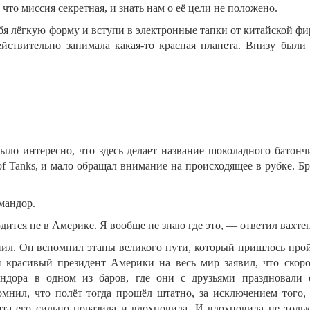
 что миссия секретная, и знать нам о её цели не положено.
ебя лёгкую форму и вступи в электронные тапки от китайской ф
ействительно занимала какая-то красная планета. Внизу были
ыло интересно, что здесь делает название шоколадного батонч
f Tanks, и мало обращал внимание на происходящее в рубке. Бр
мандор.
ится не в Америке. Я вообще не знаю где это, — ответил вахте
ил. Он вспомнил этапы великого пути, который пришлось пройт
ый красивый президент Америки на весь мир заявил, что скор
андора в одном из баров, где они с друзьями праздновали 
ил, что полёт тогда прошёл штатно, за исключением того,
нта его сильно поразила и вдохновила. И вдохновила не толь