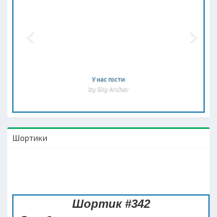
У нас гости
by Sky Archer
Шортики
Шортик #342