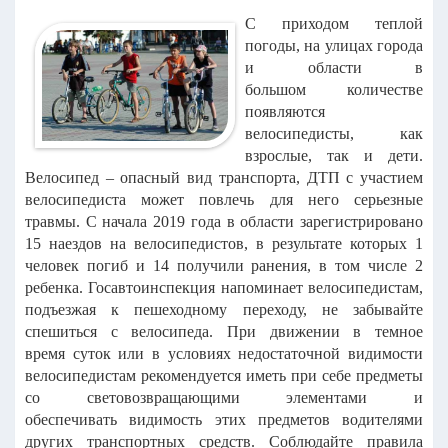
С приходом теплой
погоды, на улицах города
и области в
большом
количестве
появляются
велосипедисты, как
взрослые, так и дети.
Велосипед –
опасный вид транспорта, ДТП с участием
велосипедиста может повлечь для него
серьезные
травмы.
С начала
2019 года в области зарегистрировано
15 наездов на
велосипедистов, в результате которых 1
человек погиб и 14 получили ранения, в
том числе 2
ребенка.
Госавтоинспекция напоминает велосипедистам,
подъезжая к пешеходному
переходу, не забывайте
спешиться с велосипеда. При движении в темное
время
суток или в условиях недостаточной видимости
велосипедистам рекомендуется
иметь при себе предметы
со световозвращающими элементами и
обеспечивать
видимость этих предметов водителями
других транспортных средств.
Соблюдайте правила