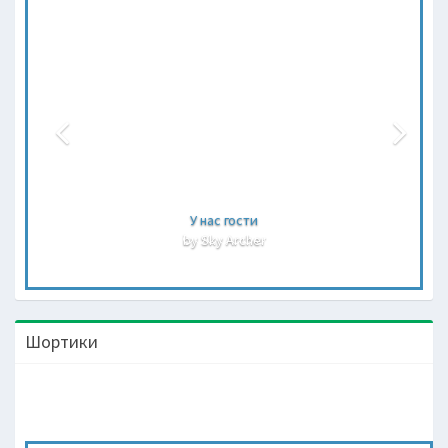
У нас гости
by Sky Archer
Шортики