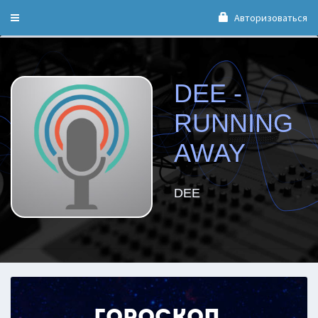
Авторизоваться
Toggle
navigation
DEE -
RUNNING
AWAY
DEE
Гороскоп