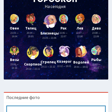
На сегодня
Овен
Телец
Рак
Лев
Дева
Близнецы
21.03 —
20.04 —
22.06 —
23.07 —
23.08 —
19.04
20.05
22.07
22.08
22.09
21.05 — 21.06
Весы
Рыбы
Козерог
Стрелец
Водолей
Скорпион
23.09 —
19.02 —
22.12 — 19.01
23.11 — 21.12
20.01 — 18.02
23.10
20.03
24.10 — 22.11
Последние фото