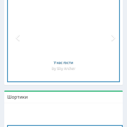
У нас гости
by Sky Archer
Шортики