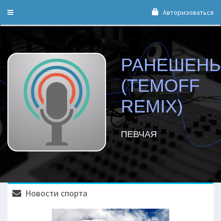
Авторизоваться
Toggle
navigation
РАНЕШЕНЬ
(TEMOFF
REMIX)
ПЕВЧАЯ
Новости спорта