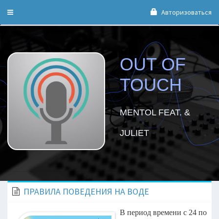
Авторизоваться
Toggle
navigation
OUT OF
TOUCH
MENTOL FEAT. &
JULIET
ПРАВИЛА ПОВЕДЕНИЯ НА ВОДЕ
В период времени с 24 по