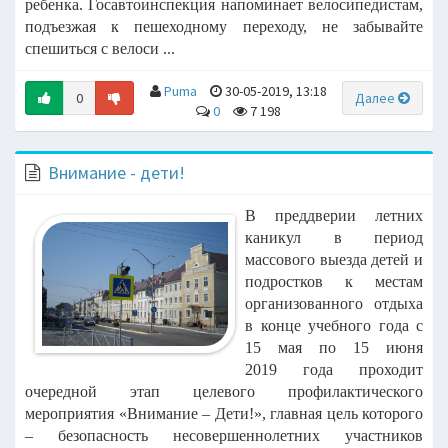
ребенка.
Госавтоинспекция напоминает велосипедистам,
подъезжая к пешеходному
переходу, не забывайте
спешиться с велоси ...
Puma
30-05-2019, 13:18
0
Далее
0
7 198
Внимание - дети!
В преддверии летних
каникул в период
массового выезда детей и
подростков
к местам
организованного отдыха
в конце учебного года с
15 мая по 15 июня
2019
года проходит
очередной этап целевого профилактического
мероприятия
«Внимание – Дети!», главная цель которого
– безопасность несовершеннолетних
участников