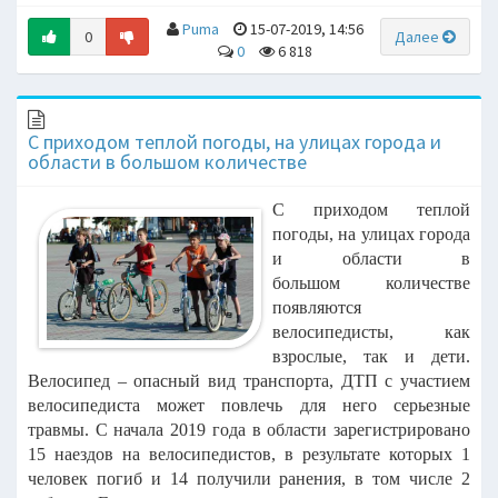
Puma
15-07-2019, 14:56
0
Далее
0
6 818
С приходом теплой погоды, на улицах города и
области в большом количестве
С приходом теплой
погоды, на улицах города
и области в
большом
количестве
появляются
велосипедисты, как
взрослые, так и дети.
Велосипед –
опасный вид транспорта, ДТП с участием
велосипедиста может повлечь для него
серьезные
травмы.
С начала
2019 года в области зарегистрировано
15 наездов на
велосипедистов, в результате которых 1
человек погиб и 14 получили ранения, в
том числе 2