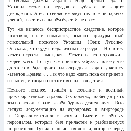
и сколько должна Украина! Надо прощать долги!
Украина стоит на передовых рубежах по защите
демократии. А если сейчас не закупить, то ещё парочка
учений, и летать не на чём будет. И не с кем…
Тут же началось беспристрастное следствие, которое
возглавил, как и полагается, немного придурковатый
генеральный прокурор Украины, Юрик Луценко.
Он сказал, что будут подключены все ресурсы. Но потом
что-то перестал выступать. Что-то не то подключил,
скорее всего. Но тут всё понятно, забухал, потому что
до этого в Раде произошла очередная зрада с участием
«агентов Кремля»… Так что надо ждать пока он придёт в
сознание, и тогда он огласит выводы следствия...
Немного позднее, пришёл в сознание и военный
прокурор великой страны. Как обычно, пообещал рыть
землю носом. Сразу развёл бурную деятельность. Всю
лётную документацию на аэродромах в Миргороде
и Староконстантиновке изъяли. Вместе с лётным
персоналом, который был причастен к разбившемуся
истребителю. Тут же нашлись свидетели, которые перед