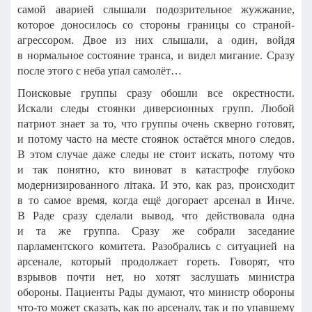
самой аварией слышали подозрительное жужжание,
которое доносилось со стороны границы со страной-
агрессором. Двое из них слышали, а один, войдя
в нормальное состояние транса, и видел мигание. Сразу
после этого с неба упал самолёт…
Поисковые группы сразу обошли все окрестности.
Искали следы стоянки диверсионных групп. Любой
патриот знает за то, что группы очень скверно готовят,
и потому часто на месте стоянок остаётся много следов.
В этом случае даже следы не стоит искать, потому что
и так понятно, кто виноват в катастрофе глубоко
модернизированного лiтака. И это, как раз, происходит
в то самое время, когда ещё догорает арсенал в Инче.
В Раде сразу сделали вывод, что действовала одна
и та же группа. Сразу же собрали заседание
парламентского комитета. Разобрались с ситуацией на
арсенале, который продолжает гореть. Говорят, что
взрывов почти нет, но хотят заслушать министра
обороны. Пациенты Рады думают, что министр обороны
что-то может сказать, как по арсеналу, так и по упавшему