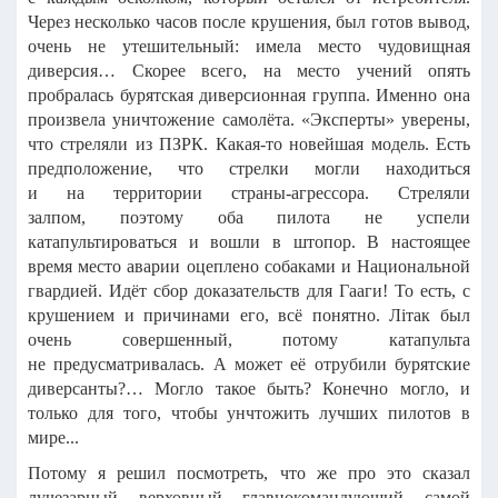
Через несколько часов после крушения, был готов вывод,
очень не утешительный: имела место чудовищная
диверсия… Скорее всего, на место учений опять
пробралась бурятская диверсионная группа. Именно она
произвела уничтожение самолёта. «Эксперты» уверены,
что стреляли из ПЗРК. Какая-то новейшая модель. Есть
предположение, что стрелки могли находиться
и на территории страны-агрессора. Стреляли
залпом,
поэтому оба пилота не успели
катапультироваться и вошли в штопор. В настоящее
время место аварии оцеплено собаками и Национальной
гвардией. Идёт сбор доказательств для Гааги! То есть, с
крушением и причинами его, всё понятно. Лiтак был
очень совершенный, потому катапульта
не предусматривалась. А может её отрубили бурятские
диверсанты?… Могло такое быть? Конечно могло, и
только для того, чтобы унчтожить лучших пилотов в
мире...
Потому я решил посмотреть, что же про это сказал
лучезарный верховный главнокомандующий самой