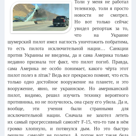
Толи у меня не работал
телевизор, толи я просто
новости не смотрел.
Но вот только сейчас
увидел репортаж за то,
что на Украине
шумерский пилот имел наглость уничтожить побратима,
то есть пилота исключительной нации… Санкции
против Украины не введены, да и сама Америка только
недавно признала тот факт, что пилот погиб. Правда,
сама Америка не особо понимает, какого чёрта этот
пилот полез в лiтак? Ведь все прекрасно помнят, что есть
только одно достойное вооружение на планете, и это
вооружение, явно, не украинское. Но американский
пилот, видимо, решил изучить технику вероятного
противника, но не получилось, она сразу его убила. Да и,
вообще, эти учения были странными для
исключительной нации. Сначала не захотел лететь
их самый прогрессивный самолёт F-15, что-то там в нём
громко хлопнуло, и потянулся дым. Но это быстро
решили, самолёт не полетел. А потом вот такая беда