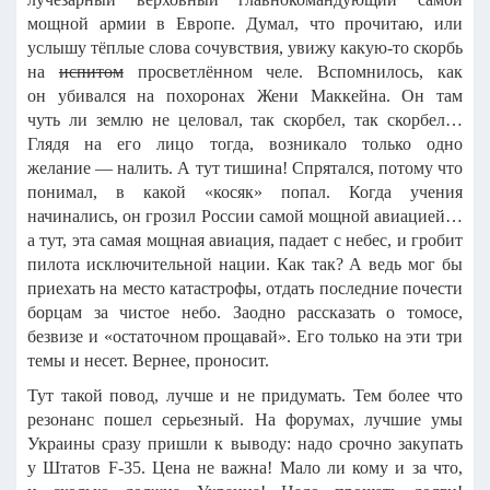
мощной армии в Европе. Думал, что прочитаю, или
услышу тёплые слова сочувствия, увижу какую-то скорбь
на
испитом
просветлённом челе. Вспомнилось, как
он убивался на похоронах Жени Маккейна. Он там
чуть ли землю не целовал, так скорбел, так скорбел…
Глядя на его лицо тогда, возникало только одно
желание — налить. А тут тишина! Спрятался, потому что
понимал, в какой «косяк» попал. Когда учения
начинались, он грозил России самой мощной авиацией…
а тут, эта самая мощная авиация, падает с небес, и гробит
пилота исключительной нации. Как так? А ведь мог бы
приехать на место катастрофы, отдать последние почести
борцам за чистое небо. Заодно
рассказать о томосе,
безвизе и «остаточном прощавай».
Его только на эти три
темы и несет. Вернее, проносит.
Тут такой повод, лучше и не придумать. Тем более что
резонанс пошел серьезный. На форумах, лучшие умы
Украины сразу пришли к выводу: надо срочно закупать
у Штатов F-35. Цена не важна! Мало ли кому и за что,