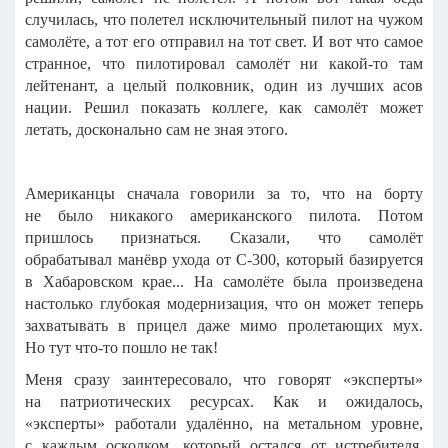
случилась, что полетел исключительный пилот на чужом
самолёте, а тот его отправил на тот свет. И вот что самое
странное, что пилотировал самолёт ни какой-то там
лейтенант, а целый полковник, один из лучших асов
нации. Решил показать коллеге, как самолёт может
летать, досконально сам не зная этого.
Американцы сначала говорили за то, что на борту
не было никакого американского пилота. Потом
пришлось признаться. Сказали, что самолёт
обрабатывал манёвр ухода от С-300, который базируется
в Хабаровском крае... На самолёте была произведена
настолько глубокая модернизация, что он может теперь
захватывать в прицел даже мимо пролетающих мух.
Но тут что-то пошло не так!
Меня сразу заинтересовало, что говорят «эксперты»
на патриотических ресурсах. Как и ожидалось,
«эксперты» работали удалённо, на метальном уровне,
с каждым осколком, который остался от истребителя.