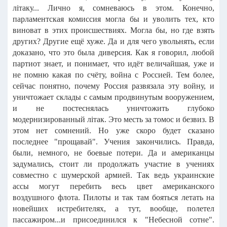
лiтаку... Лично я, сомневаюсь в этом. Конечно,
парламентская комиссия могла бы и уволить тех, кто
виноват в этих происшествиях. Могла бы, но где взять
других? Другие ещё хуже. Да и для чего увольнять, если
доказано, что это была диверсия. Как я говорил, любой
партиот знает, и понимает, что идёт величайшая, уже и
не помню какая по счёту, война с Россией. Тем более,
сейчас понятно, почему Россия развязала эту войну, и
уничтожает склады с самым продвинутым вооружением,
и не постеснялась уничтожить глубоко
модернизированный лiтак. Это месть за томос и безвиз. В
этом нет сомнений. Но уже скоро будет сказано
последнее "прощавай". Учения закончились. Правда,
были, немного, не боевые потери. Да и американцы
задумались, стоит ли продолжать участие в учениях
совместно с шумерской армией. Так ведь украинские
ассы могут перебить весь цвет американского
воздушного флота. Пилоты и так там бояться летать на
новейших истребителях, а тут, вообще, полетел
пассажиром...и присоединился к "Небесной сотне".