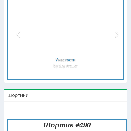
Лена и Рома
by Sky Archer
Шортики
Шортик #490