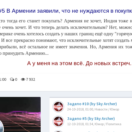
#5 В Армении заявили, что не нуждаются в покупк
то тогда его станет покупать? Армения не хочет, Индия тоже не
е очень хочет. И что теперь делать исключительным? Нет, можно
ерике очень хотелось создать у наших границ ещё одну "горячую 
 И все прекрасно понимают, что исключительные хотят создать
прибыли, всё остальное не имеет значения. Но, Армения их то
то принудить Армению...
А у меня на этом всё. До новых встреч.
1:00
0
7 932
Задело #10 (by Sky Archer)
24-10-2018, 01:00, Новости / Юмор
Задело #5 (by Sky Archer)
12-10-2018, 01:34, Юмор / Политика