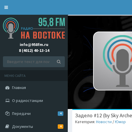
Toggle
navigation
info@958fm.ru
8 (4012) 40-13-14
МЕНЮ САЙТА
Главная
О радиостанции
Передачи
4
Задело #12 (by Sky Arche
Категория:
Новости
/
Юмор
Документы
4