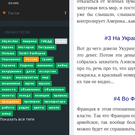
отказаться от зелёных бум
ИЗ НИХ:
запугивая весь мир, и пост
Гости
7
уже бы слышали, слышали 
контролирует Америка...ка
ОБЛАКО ТЕГОВ
#3 На Укра
Sky Archer
Америка
ГИБДД
Гусев
Европа
Нестеров
Петрушка
Вот до чего довели Укурину
Польша
Полёт Разборов
это денег. Потом эти день
Порошенко
Россия
Трамп
собралась захватить Азовск
Украина
Укурина
внимание
война
про то, речь про то, что 
вооружение
дети
исскуство
покраска, и красивый номе
люди
мероприятия
мир
их там не видно...
мошенники
музеи
музыка
новости
объявление
объявления
пилоты
поезда
полиция
правила
#4 Во Ф
праздники
проверки
прокуратура
работа
радио
цветы
школа
Франция в этом отношении 
юмор
власти. Так что Франции е
Показать все теги
армейское, так вообще бо
можно будет не спрашивать,