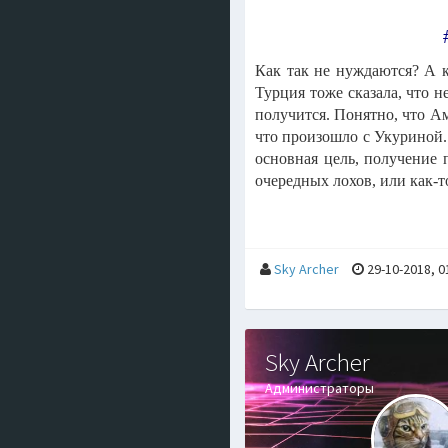
Как так не нуждаются? А к
Турция тоже сказала, что н
получится. Понятно, что Ам
что произошло с Укуриной.
основная цель, получение 
очередных лохов, или как-
Sky Archer
29-10-2018, 0
Sky Archer
Администраторы