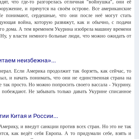
ят, что где-то разгорелась отличная "войнушка", они её
ооружение, и прячутся на своём острове. Все американские
Не понимают, сердешные, что они после неё могут стать
дующая война, которую развяжут, как и обычно, с подачи
ого дома. А тем временем Укурина изобрела машину времени
. Ну, у власти немного больные люди, что можно ожидать от
итаем неизбежна»...
ерал. Если Америка продолжит так борзеть, как сейчас, то
л, и начать понимать, что они не единственная страна на
не так просто. Но можно попросить своего вассала - Укурину.
 побеждают. Не забывать только давать Укурине списанное
ии Китая и России...
Америку, и введут санкции против всех стран. Но это не так
тся, как ведёт себя Европа. А то придумали себе, взять и