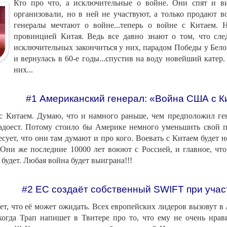
Кто про что, а исключительные о войне. Они спят и вид
организовали, но в ней не участвуют, а только продают в
генералы мечтают о войне...теперь о войне с Китаем. 
провинцией Китая. Ведь все давно знают о том, что сле
исключительных закончиться у них, парадом Победы у Бел
и вернулась в 60-е годы...спустив на воду новейший катер
них...
#1 Американский генерал: «Война США с К
с Китаем. Думаю, что и намного раньше, чем предположил ген
адоест. Потому стоило бы Америке немного уменьшить свой пы
есует, что они там думают и про кого. Воевать с Китаем будет 
Они же последние 10000 лет воюют с Россией, и главное, что
 будет. Любая война будет выиграна!!!
#2 ЕС создаёт собственный SWIFT при участ
ет, что её может ожидать. Всех европейских лидеров вызовут в 
когда Трап напишет в Твитере про то, что ему не очень нрави