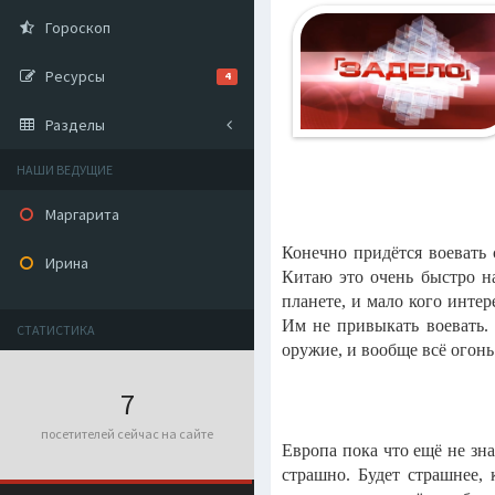
Гороскоп
Ресурсы
4
Разделы
НАШИ ВЕДУЩИЕ
Маргарита
Конечно придётся воевать 
Ирина
Китаю это очень быстро н
планете, и мало кого интер
Им не привыкать воевать. 
СТАТИСТИКА
оружие, и вообще всё огонь
7
посетителей сейчас на сайте
Европа пока что ещё не зна
страшно. Будет страшнее, 