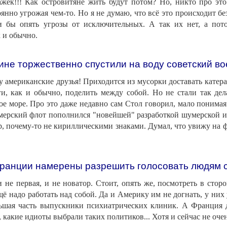
ажек!!! Как островитяне жить будут потом? Но, никто про эт
оянно угрожая чем-то. Но я не думаю, что всё это происходит б
бы опять угрозы от исключительных. А так их нет, а потом
к и обычно.
ине торжественно спустили на воду советский вое
 американские друзья! Приходится из мусорки доставать катера,
ги, как и обычно, поделить между собой. Но не стали так дел
ое море. Про это даже недавно сам Стол говорил, мало понимая 
шумерский флот пополнился "новейшей" разработкой шумерской 
р, почему-то не кириллическими знаками. Думал, что увижу на ф
ранции намерены разрешить голосовать людям с
не первая, и не новатор. Стоит, опять же, посмотреть в стор
щё надо работать над собой. Да и Америку им не догнать, у них
льшая часть выпускники психиатрических клиник. А Франция 
 какие идиоты выбрали таких политиков... Хотя и сейчас не очен