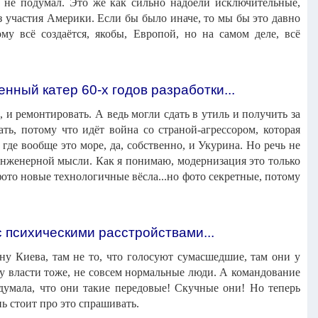
о не подумал. Это же как сильно надоели исключительные,
ез участия Америки. Если бы было иначе, то мы бы это давно
у всё создаётся, якобы, Европой, но на самом деле, всё
нный катер 60-х годов разработки...
 и ремонтировать. А ведь могли сдать в утиль и получить за
ать, потому что идёт война со страной-агрессором, которая
где вообще это море, да, собственно, и Укурина. Но речь не
инженерной мысли. Как я понимаю, модернизация это только
ото новые технологичные вёсла...но фото секретные, потому
 психическими расстройствами...
ону Киева, там не то, что голосуют сумасшедшие, там они у
 у власти тоже, не совсем нормальные люди. А командование
думала, что они такие передовые! Скучные они! Но теперь
ь стоит про это спрашивать.