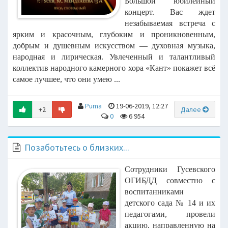
Большой юбилейный
концерт. Вас ждет
незабываемая встреча с
ярким и красочным, глубоким и проникновенным,
добрым и душевным искусством — духовная музыка,
народная и лирическая. Увлеченный и талантливый
коллектив народного камерного хора «Кант» покажет всё
самое лучшее, что они умею ...
Puma
19-06-2019, 12:27
+2
Далее
0
6 954
Позаботьтесь о близких...
Сотрудники Гусевского
ОГИБДД совместно с
воспитанниками
детского сада
№ 14 и их
педагогами, провели
акцию, направленную на