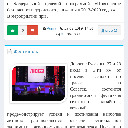
с
Федеральной целевой программой «Повышение
безопасности дорожного движения в
2013-2020 годах».
В мероприятии при ...
Puma
15-07-2019, 14:56
0
Далее
0
6 824
Фестиваль
Дорогие Гусевцы! 27 и 28
июля в 5-ти км от
поселка Талпаки по
трассе на
Советск,
состоится
грандиозный фестиваль
сельского хозяйства,
который
продемонстрирует
успехи и достижения наиболее
активно развивающейся отрасли региональной
экономики
– агропромышленного комплекса.
Праздника