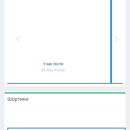
Лена и Рома
by Sky Archer
Шортики