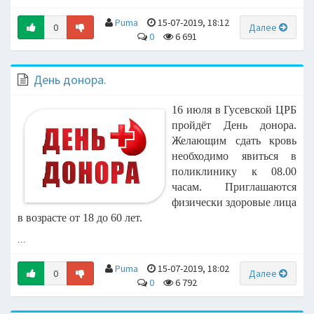
Puma
15-07-2019, 18:12
0
Далее
0
6 691
День донора.
16 июля в Гусевской ЦРБ
пройдёт День донора.
Желающим сдать кровь
необходимо явиться в
поликлинику к 08.00
часам. Приглашаются
физически здоровые лица
в возрасте от 18 до 60 лет.
...
Puma
15-07-2019, 18:02
0
Далее
0
6 792