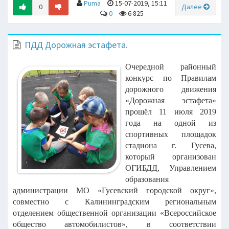
Puma
15-07-2019, 15:11
0
Далее
0
6 825
ПДД Дорожная эстафета.
Очередной районный
конкурс по Правилам
дорожного движения
«Дорожная
эстафета»
прошёл 11 июля 2019
года на одной из
спортивных площадок
стадиона г.
Гусева,
который организован
ОГИБДД, Управлением
образования
администрации МО
«Гусевский городской округ»,
совместно с Калининградским региональным
отделением
общественной организации «Всероссийское
общество автомобилистов», в соответствии