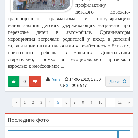
профилактику
детского
дорожно-
транспортного травматизма и популяризацию
использования детских
удерживающих устройств при
перевозке детей в автомобиле.
Организаторы
мероприятия встречали родителей у входа в детский
сад
агитационными плакатами «Позаботьтесь о близких,
пристегните ребенка в
машине». Дошкольники
старательно, громко и эмоционально призывали
взрослых
к необходимос ...
Puma
14-06-2019, 12:59
0
Далее
0
6 547
«
1
2
3
4
5
6
7
8
9
10
...
12
»
Последние фото