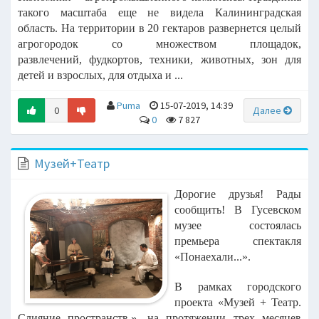
такого масштаба еще не видела Калининградская
область. На территории в 20
гектаров развернется целый
агрогородок со множеством площадок,
развлечений,
фудкортов, техники, животных, зон для
детей и взрослых, для отдыха и ...
Puma
15-07-2019, 14:39
0
Далее
0
7 827
Музей+Театр
Дорогие друзья! Рады
сообщить!
В Гусевском
музее состоялась
премьера спектакля
«Понаехали...».
В рамках городского
проекта «Музей + Театр.
Слияние пространств.», на протяжении трех месяцев