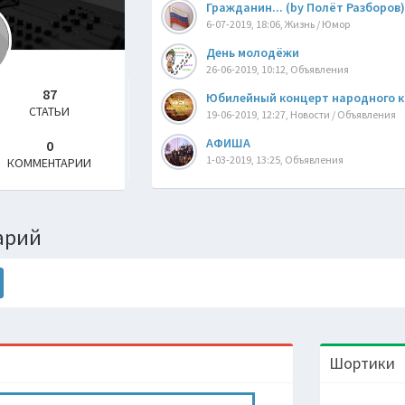
Гражданин... (by Полёт Разборов
6-07-2019, 18:06, Жизнь / Юмор
День молодёжи
26-06-2019, 10:12, Объявления
87
Юбилейный концерт народного к
СТАТЬИ
19-06-2019, 12:27, Новости / Объявления
АФИША
0
1-03-2019, 13:25, Объявления
КОММЕНТАРИИ
арий
Шортики