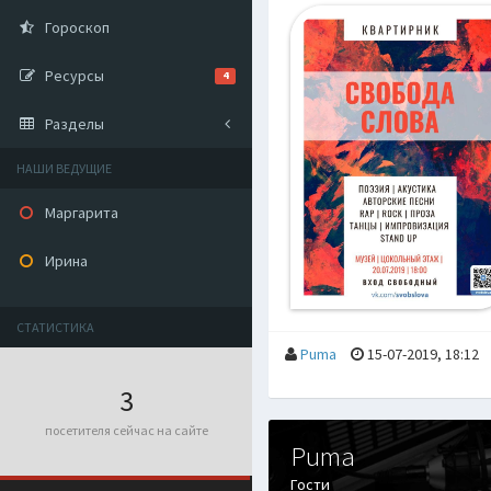
Гороскоп
Ресурсы
4
Разделы
НАШИ ВЕДУЩИЕ
Маргарита
Ирина
СТАТИСТИКА
Puma
15-07-2019, 18:12
3
посетителя сейчас на сайте
Puma
Гости