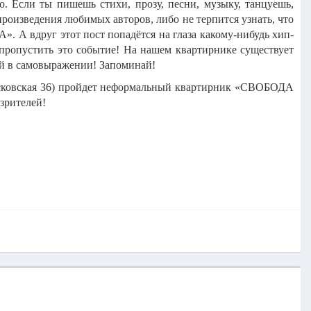
во.
Если ты пишешь стихи, прозу, песни, музыку, танцуешь,
произведения любимых авторов, либо не терпится узнать, что
ВА».
А вдруг этот пост попадётся на глаза какому-нибудь хип-
пропустить это событие!
На нашем квартирнике существует
ний в самовыражении!
Запоминай!
 Московская 36) пройдет неформальный квартирник «СВОБОДА
зрителей!