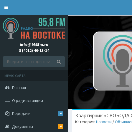
Toggle
navigation
info@958fm.ru
8 (4012) 40-13-14
МЕНЮ САЙТА
Главная
О радиостанции
Передачи
4
Квартирник «СВОБОДА 
Категория:
Новости
/
Объявле
Документы
4