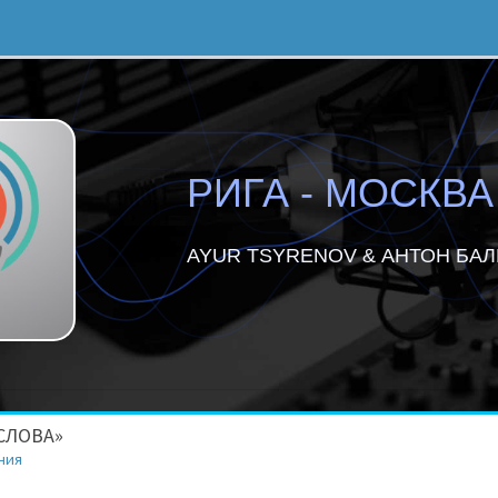
РИГА - МОСКВА
AYUR TSYRENOV & АНТОН БА
СЛОВА»
ния