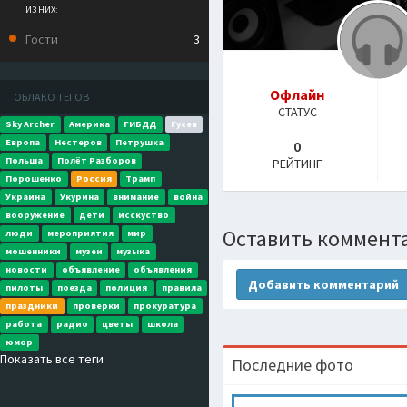
ИЗ НИХ:
Гости
3
Офлайн
ОБЛАКО ТЕГОВ
СТАТУС
Sky Archer
Америка
ГИБДД
Гусев
Европа
Нестеров
Петрушка
0
Польша
Полёт Разборов
РЕЙТИНГ
Порошенко
Россия
Трамп
Украина
Укурина
внимание
война
вооружение
дети
исскуство
Оставить коммент
люди
мероприятия
мир
мошенники
музеи
музыка
новости
объявление
объявления
Добавить комментарий
пилоты
поезда
полиция
правила
праздники
проверки
прокуратура
работа
радио
цветы
школа
юмор
Показать все теги
Последние фото