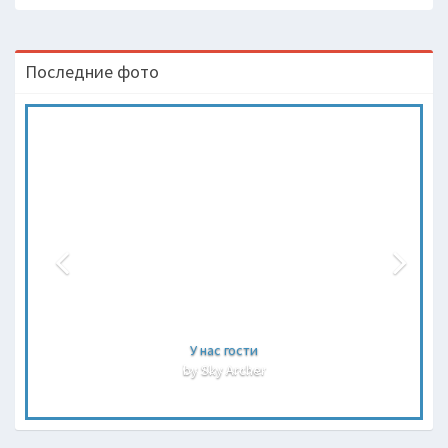
Последние фото
У нас гости
by Sky Archer
b