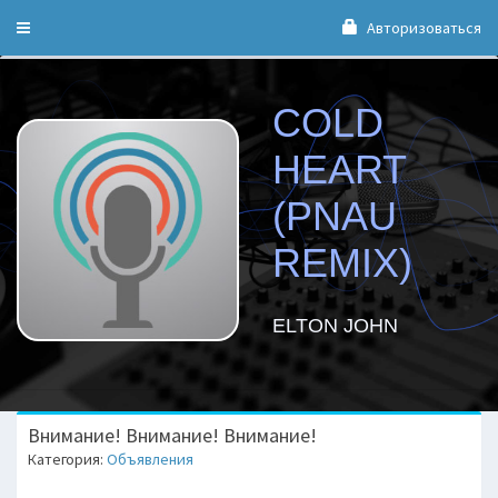
Авторизоваться
Toggle
navigation
COLD
HEART
(PNAU
REMIX)
ELTON JOHN
Bнимaние! Bнимaние! Bнимaние!
Категория:
Объявления