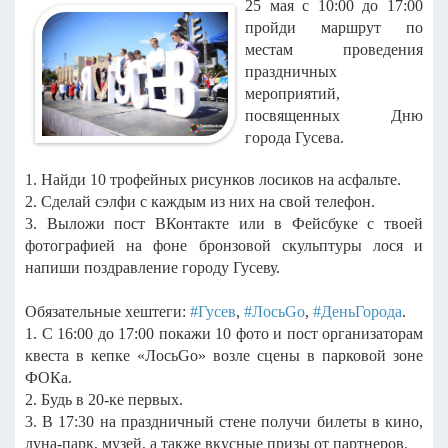
25 мая с 10:00 до 17:00
пройди маршрут по
местам проведения
праздничных
мероприятий,
посвященных Дню
города Гусева.
1. Найди 10 трофейных рисунков лосиков на асфальте.
2. Сделай сэлфи с каждым из них на свой телефон.
3. Выложи пост ВКонтакте или в Фейсбуке с твоей
фотографией на фоне бронзовой скульптуры лося и
напиши поздравление городу Гусеву.
Обязательные хештеги:
#Гусев
,
#ЛосьGo
,
#ДеньГорода
.
1. С 16:00 до 17:00 покажи 10 фото и пост организаторам
квеста в кепке «ЛосьGo» возле сцены в парковой зоне
ФОКа.
2. Будь в 20-ке первых.
3. В 17:30 на праздничный стене получи билеты в кино,
луна-парк, музей, а также вкусные призы от партнеров.