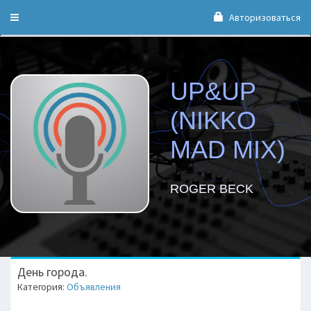
Авторизоваться
Toggle
navigation
UP&UP
(NIKKO
MAD MIX)
ROGER BECK
День города.
Категория:
Объявления