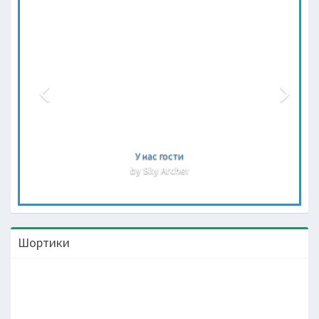
У нас гости
by Sky Archer
Шортики