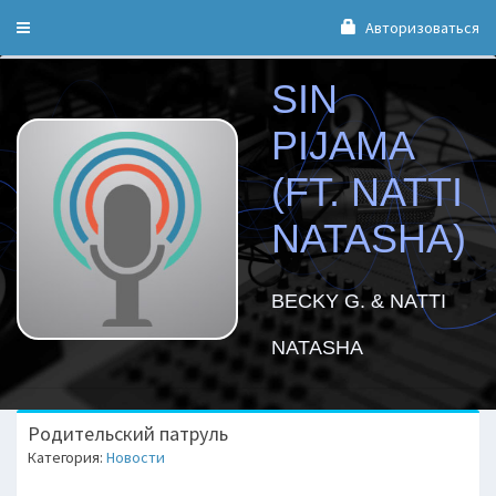
Авторизоваться
Toggle
navigation
SIN
PIJAMA
(FT. NATTI
NATASHA)
BECKY G. & NATTI
NATASHA
Родительский патруль
Категория:
Новости