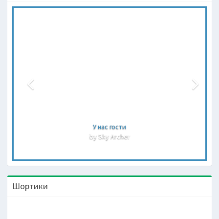
У нас гости
by Sky Archer
Шортики