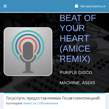
Авторизоваться
Toggle
navigation
BEAT OF
YOUR
HEART
(AMICE
REMIX)
PURPLE DISCO
MACHINE, ASDIS
Госуслуги, предоставляемые Госавтоинспекцией.
Категория:
Новости
/
Объявления