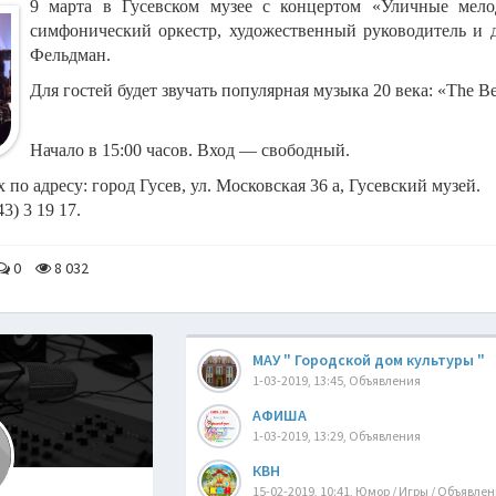
9 марта в Гусевском музее с концертом «Уличные мел
симфонический оркестр, художественный руководитель и
Фельдман.
Для гостей будет звучать популярная музыка 20 века: «The Be
Начало в 15:00 часов. Вход — свободный.
о адресу: город Гусев, ул. Московская 36 а, Гусевский музей.
3) 3 19 17.
0
8 032
МАУ " Городской дом культуры "
1-03-2019, 13:45, Объявления
АФИША
1-03-2019, 13:29, Объявления
КВН
15-02-2019, 10:41, Юмор / Игры / Объявле