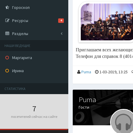
Гороскоп
Ресурсы
4
Разделы
НАШИ ВЕДУЩИЕ
Приглашаем всех желающих п
Телефон для справок 8 (4014
Маргарита
Ирина
Puma
1-03-2019, 13:25
СТАТИСТИКА
Puma
7
Гости
посетителей сейчас на сайте