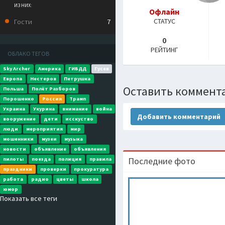
ИЗ НИХ:
Офлайн
СТАТУС
Гости
7
0
РЕЙТИНГ
ОБЛАКО ТЕГОВ
Sky Archer
Америка
ГИБДД
Гусев
Европа
Нестеров
Петрушка
Оставить коммент
Польша
Полёт Разборов
Порошенко
Россия
Трамп
Украина
Укурина
внимание
война
Добавить комментарий
вооружение
дети
исскуство
люди
мероприятия
мир
мошенники
музеи
музыка
новости
объявление
объявления
Последние фото
пилоты
поезда
полиция
правила
праздники
проверки
прокуратура
работа
радио
цветы
школа
юмор
Показать все теги