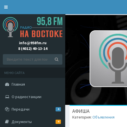
Toggle
navigation
info@958fm.ru
8 (4012) 40-13-14
МЕНЮ САЙТА
Главная
О радиостанции
Передачи
4
АФИША
Категория:
Объявления
Документы
4