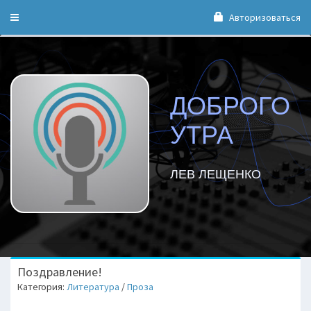
Авторизоваться
Toggle
navigation
ДОБРОГО
УТРА
ЛЕВ ЛЕЩЕНКО
Поздравление!
Категория:
Литература
/
Проза