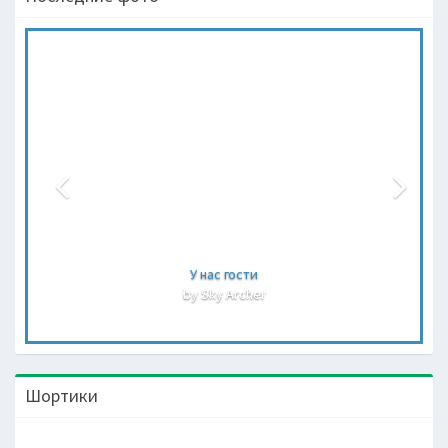
У нас гости
by Sky Archer
Шортики