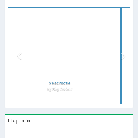
Лена и Рома
by Sky Archer
Шортики