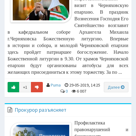
визит
в Черняховскую
епархию. В праздник
Вознесения Господня Его
Святейшество возглавит
в
кафедральном соборе Архангела Михаила
г.Черняховска Божественную литургию. Впервые
в
истории и собора, и молодой Черняховской епархии
здесь пройдет патриаршее богослужение.
Начало
Божественной литургии в 9.30.
От храмов Черняховской
епархии будут организованы автобусы для всех
желающих
присоединиться к этому торжеству. За по ...
Puma
29-05-2019, 14:25
+1
Далее
0
6 007
Прокурор разъясняет
Профилактика
правонарушений и