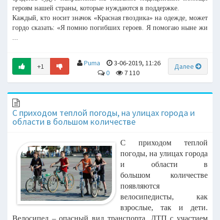
героям нашей страны, которые нуждаются в поддержке.
Каждый, кто носит значок «Красная гвоздика» на одежде, может
гордо сказать: «Я помню погибших героев. Я помогаю ныне жи
...
Puma
3-06-2019, 11:26
+1
Далее
0
7 110
С приходом теплой погоды, на улицах города и
области в большом количестве
С приходом теплой
погоды, на улицах города
и области в
большом
количестве
появляются
велосипедисты, как
взрослые, так и дети.
Велосипед –
опасный вид транспорта, ДТП с участием