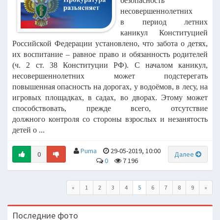
безопасность
несовершеннолетних
в
период летних
каникул
Конституцией
Российской Федерации установлено, что забота о детях,
их
воспитание – равное право и обязанность родителей
(ч. 2 ст. 38 Конституции РФ).
С началом каникул,
несовершеннолетних может подстерегать
повышенная
опасность на дорогах, у водоёмов, в лесу, на
игровых площадках, в садах, во
дворах. Этому может
способствовать, прежде всего, отсутствие
должного
контроля со стороны взрослых и незанятость
детей о ...
Puma
29-05-2019, 10:00
0
Далее
0
7 196
«
1
2
3
4
5
6
7
8
9
»
Последние фото