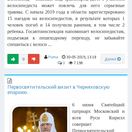
велосипедиста может повлечь для него
серьезные
травмы.
С начала
2019 года в области зарегистрировано
15 наездов на
велосипедистов, в результате которых 1
человек погиб и 14 получили ранения, в
том числе 2
ребенка.
Госавтоинспекция напоминает велосипедистам,
подъезжая к пешеходному
переходу, не забывайте
спешиться с велоси ...
Puma
30-05-2019, 13:18
0
Далее
0
7 198
Первосвятительский визит в Черняховскую
епархию.
6 июня Святейший
патриарх Московский и
всея Руси Кирилл
совершит
Первосвятительский