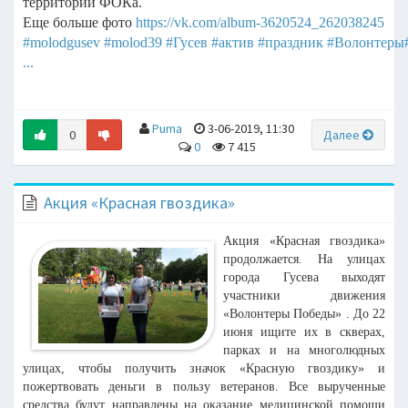
территории ФОКа.
Еще больше фото
https://vk.com/album-3620524_262038245
#molodgusev
#molod39
#Гусев
#актив
#праздник
#Волонтеры
...
Puma
3-06-2019, 11:30
0
Далее
0
7 415
Акция «Красная гвоздика»
Акция «Красная гвоздика»
продолжается. На улицах
города Гусева выходят
участники движения
«Волонтеры Победы» . До 22
июня ищите их в скверах,
парках и на многолюдных
улицах, чтобы получить значок «Красную гвоздику» и
пожертвовать деньги в пользу ветеранов. Все вырученные
средства будут направлены на оказание медицинской помощи