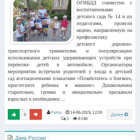
ОГИБДД совместно с
воспитанниками
детского сада
№ 14 и их
педагогами, провели
акцию, направленную на
профилактику
детского
дорожно-
транспортного травматизма и популяризацию
использования детских
удерживающих устройств при
перевозке детей в автомобиле.
Организаторы
мероприятия встречали родителей у входа в детский
сад
агитационными плакатами «Позаботьтесь о близких,
пристегните ребенка в
машине». Дошкольники
старательно, громко и эмоционально призывали
взрослых
к необходимос ...
Puma
14-06-2019, 12:59
0
Далее
0
6 545
День России