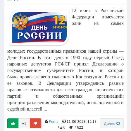
12 июня в Российской
Федерации отмечается
один из самых
молодых
государственных праздников нашей страны —
День России.
В этот день в 1990 году первый Съезд
народных депутатов РСФСР
принял Декларацию о
государственном суверенитете России, в которой
было
провозглашено главенство Конституции России и
ее законов.
В Декларации утверждались равные
правовые возможности для всех
граждан, политических
партий и общественных организаций;
принцип
разделения законодательной, исполнительной и
судебной властей ...
Puma
11-06-2019, 12:18
+1
Далее
0
7 622