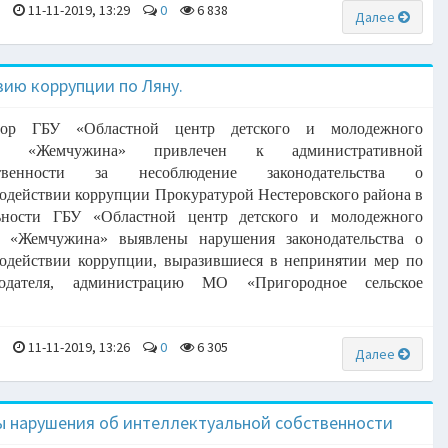
a
11-11-2019, 13:29
0
6 838
Далее
ию коррупции по Ляну.
тор ГБУ «Областной центр детского и молодежного
ыха
«Жемчужина» привлечен к административной
тственности за
несоблюдение законодательства о
одействии коррупции
Прокуратурой Нестеровского района в
льности ГБУ «Областной
центр детского и молодежного
а «Жемчужина» выявлены нарушения
законодательства о
одействии коррупции, выразившиеся в непринятии
мер по
отодателя, администрацию МО
«Пригородное сельское
a
11-11-2019, 13:26
0
6 305
Далее
ы нарушения об интеллектуальной собственности