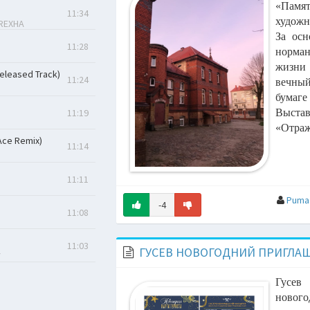
«Памят
11:34
худож
 REXHA
За осн
11:28
норма
жизни
eleased Track)
11:24
вечный
бумаге
11:19
Выстав
«Отраж
Ace Remix)
11:14
11:11
Puma
-4
11:08
11:03
ГУСЕВ НОВОГОДНИЙ ПРИГЛА
Y
11:00
Гусев
ИЙ
новог