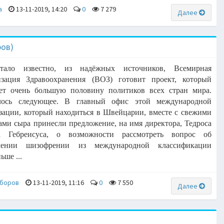
a
13-11-2019, 14:20
0
7 279
Далее
ров)
тало известно, из надёжных источников, Всемирная
изация Здравоохранения (ВОЗ) готовит проект, который
ет очень большую половину политиков всех стран мира.
лось следующее. В главный офис этой международной
зации, который находиться в Швейцарии, вместе с свежими
ами сыра принесли предложение, на имя директора, Тедроса
а Гебреисуса, о возможности рассмотреть вопрос об
чении шизофрении из международной классификации
ьше ...
зборов
13-11-2019, 11:16
0
7 550
Далее