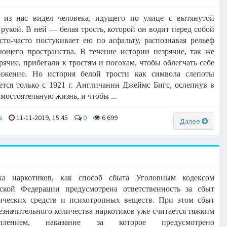
 из нас видел человека, идущего по улице с вытянутой
д
рукой. В ней — белая трость, которой он водит перед собой
сто-часто
постукивает ею по асфальту, распознавая рельеф
ающего
пространства.
В течение истории незрячие, так же
зрячие, прибегали к тростям
и посохам, чтобы облегчать себе
вижение. Но история белой трости как
символа слепоты
ется только с 1921 г. Англичанин Джеймс Бигс,
ослепнув в
самостоятельную жизнь, и
чтобы ...
a
11-11-2019, 15:45
0
6 699
Далее
дка наркотиков, как способ сбыта
Уголовным кодексом
йской Федерации предусмотрена
ответственность за сбыт
ических средств и психотропных веществ.
При этом сбыт
езначительного количества наркотиков уже считается
тяжким
уплением, наказание за которое предусмотрено