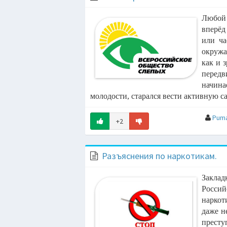
Любой
09:18
вперё
или ча
09:14
окруж
как и 
09:11
перед
начина
09:08
молодости, старался вести активную 
 Bravo Radio
Pum
+2
09:05
МИ, ЛЕША
Разъяснения по наркотикам.
09:03
РИМОВ
Закла
09:00
Росси
наркот
08:57
даже н
В
прест