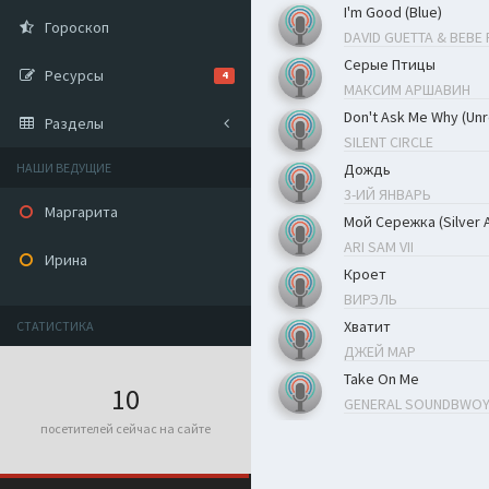
I'm Good (Blue)
Гороскоп
DAVID GUETTA & BEBE
Серые Птицы
Ресурсы
4
МАКСИМ АРШАВИН
Don't Ask Me Why (Unr
Разделы
SILENT CIRCLE
НАШИ ВЕДУЩИЕ
Дождь
3-ИЙ ЯНВАРЬ
Маргарита
Мой Сережка (Silver 
ARI SAM VII
Ирина
Кроет
ВИРЭЛЬ
Хватит
СТАТИСТИКА
ДЖЕЙ МАР
Take On Me
10
GENERAL SOUNDBWO
посетителей сейчас на сайте
Больно, Мне Больно
ВИТАЛИЙ КОЗЛОВСК
Runaway Train