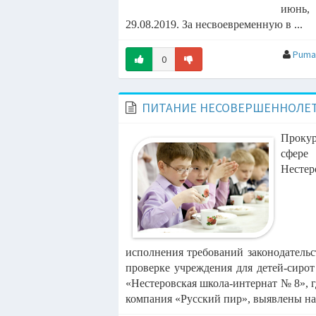
июнь,
10:25
29.08.2019.
За несвоевременную в ...
Pum
10:21
0
ld Remix)
10:18
ПИТАНИЕ НЕСОВЕРШЕННОЛЕТ
10:08
Проку
сфере
m Remix)
10:04
Нест
10:00
imixer Remix)
09:59
исполнения
требований законодатель
 (Dance
09:55
проверке учреждения для детей-сирот
«Нестеровская школа-интернат № 8», 
компания «Русский
пир», выявлены на
09:52