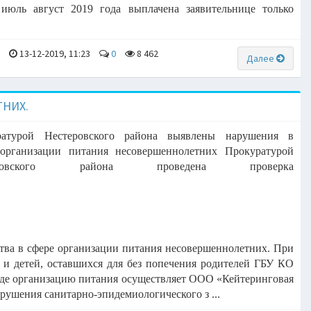
 июль август 2019 года выплачена заявительнице
только
a
13-12-2019, 11:23
0
8 462
Далее
НИХ.
ратурой Нестеровского района выявлены нарушения в
организации питания несовершеннолетних
Прокуратурой
еровского района проведена проверка
ства в сфере организации питания несовершеннолетних.
При
 и детей, оставшихся для без
попечения родителей ГБУ КО
где
организацию питания осуществляет ООО «Кейтеринговая
рушения санитарно-эпидемиологического з ...