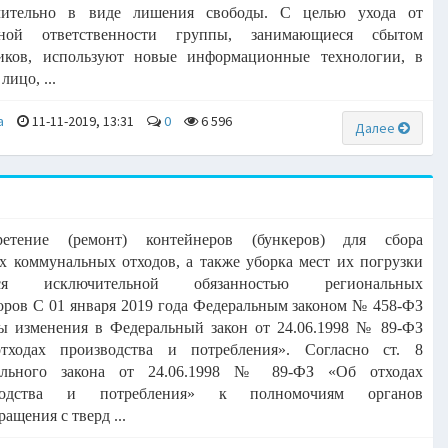
чительно
в виде лишения свободы.
С целью ухода от
вной ответственности группы, занимающиеся
сбытом
тиков, используют новые информационные технологии, в
лицо, ...
a
11-11-2019, 13:31
0
6 596
Далее
ретение (ремонт) контейнеров (бункеров) для сбора
х коммунальных отходов, а также уборка мест их погрузки
тся исключительной обязанностью региональных
оров С 01 января 2019 года Федеральным законом № 458-ФЗ
ы изменения в Федеральный закон от 24.06.1998 № 89-ФЗ
тходах производства и потребления». Согласно ст. 8
ального закона от 24.06.1998 № 89-ФЗ «Об отходах
водства и потребления» к полномочиям органов
ащения с тверд ...