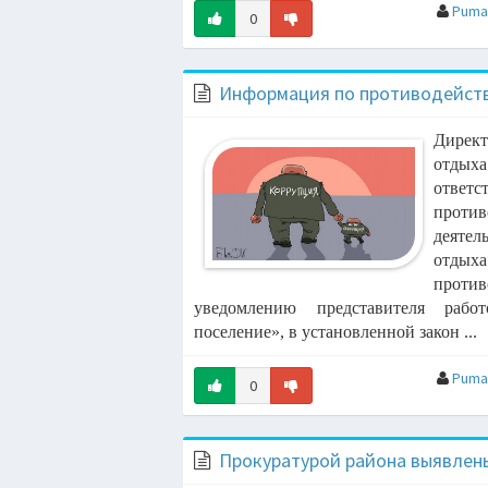
Pum
0
08:19
Информация по противодейств
08:09
e)
Дирек
08:07
, BBYCLOSE
отд
отве
ня Сам
08:04
против
деяте
08:00
отдых
против
07:57
уведомлению представителя раб
поселение», в установленной закон ...
Uma2Rman)
07:53
 КРАЙМБРЕРИ
Pum
0
07:52
Прокуратурой района выявлен
07:49