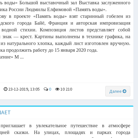
ь воды» Большой выставочный зал
Выставка заслуженного
ника России Людмилы Елфимовой «Память
воды».
ову в проекте «Память воды» взят старинный гобелен из
ндского
города Байё, Франция и авторская импровизация
 водной стихии.
Композиция листов представляет собой
 знак — крест. Картины
выполнены в технике графика, на
 из натурального хлопка, каждый лист
изготовлен вручную.
ка продолжить работу до 15 января 2020 года.
ение» М ...
23-12-2019, 13:05
0
10 210
Далее
ШАЕТ
 приглашает в увлекательное путешествие в атмосфере
одней сказки. На улицах, площадях и парках города