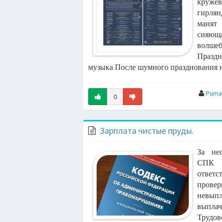
10:57
кружев
гирлян
at. Gia Koka)
манят
10:54
сияюща
волше
10:53
Празд
музыка После шумного празднования н 
10:49
EIT
Pum
10:46
0
er Penna Remix)
10:43
Зарплата чистые пруды.
10:39
За не
СП
10:35
ответ
прове
10:33
невыпл
выплач
10:27
Трудо