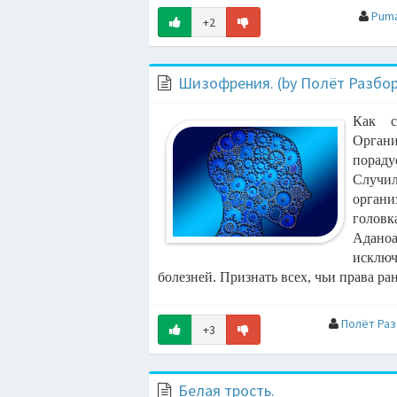
Pum
+2
09:51
09:48
Шизофрения. (by Полёт Разбо
09:45
Как с
Орган
09:42
пораду
AM SMITH
Случи
органи
09:38
LSRCITY &
головк
Адано
исклю
09:31
болезней. Признать всех, чьи права ран
09:29
. NAMTE
Полёт Ра
+3
09:25
09:24
Белая трость.