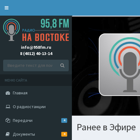
Toggle
navigation
info@958fm.ru
8 (4012) 40-13-14
МЕНЮ САЙТА
Главная
О радиостанции
Передачи
4
Ранее в Эфире
Документы
4