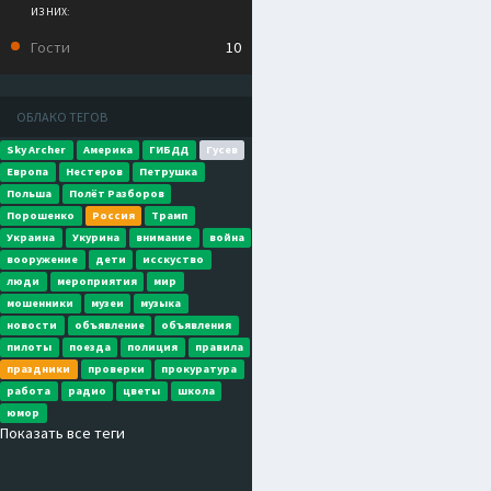
ИЗ НИХ:
#90S UPDATE
Гости
10
Couldn't Care Less (Fe
ALTEGO, GIA KOKA
The Title
ОБЛАКО ТЕГОВ
THE AUTHOR
Sky Archer
Америка
ГИБДД
Гусев
Your Love
Европа
Нестеров
Петрушка
TOKYONITE FEAT. INAM
Польша
Полёт Разборов
Подружка
Порошенко
Россия
Трамп
ПРОПАГАНДА
Украина
Укурина
внимание
война
A Kind Of Magic (Javi
вооружение
дети
исскуство
ITUANA
люди
мероприятия
мир
мошенники
музеи
музыка
Маргарита
новости
объявление
объявления
ИЛЬЯ БОРИСОВ
пилоты
поезда
полиция
правила
Бабочки
праздники
проверки
прокуратура
ПОЛИНА ГАГАРИНА
работа
радио
цветы
школа
юмор
Dust
Показать все теги
ERO808 & NXSTY
Молодой и пьяный