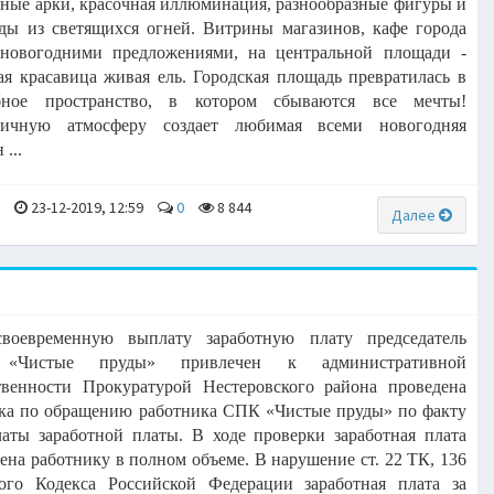
ные арки, красочная иллюминация, разнообразные фигуры и
ды из светящихся огней. Витрины магазинов, кафе города
 новогодними предложениями, на центральной площади -
я красавица живая ель. Городская площадь превратилась в
бное пространство, в котором сбываются все мечты!
ничную атмосферу создает любимая всеми новогодняя
...
a
23-12-2019, 12:59
0
8 844
Далее
своевременную выплату заработную плату председатель
К
«Чистые пруды» привлечен к административной
ственности
Прокуратурой Нестеровского района проведена
рка по обращению
работника СПК «Чистые пруды» по факту
аты заработной платы.
В ходе проверки заработная плата
ена работнику в полном объеме.
В нарушение ст. 22 ТК, 136
вого Кодекса Российской Федерации
заработная плата за