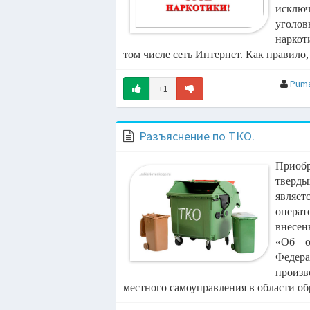
08:53
исклю
уголо
08:53
нарко
том
числе сеть Интернет.
Как правило, 
08:47
Pum
+1
08:44
 GOULDING
Разъяснение по ТКО.
08:42
TUEV
n)
Приоб
08:38
тверды
являе
08:35
операт
Р ЦОЙ
внесен
ovin
08:29
«Об о
Федер
 Xm Remix)
08:26
произ
местного самоуправления в области обр
Версия 2024)
08:22